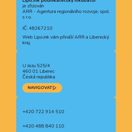
Lipo.ink podnikatelský inkubátor
je zřizován
ARR - Agentura regionálního rozvoje, spol.
s r.o.
IČ: 48267210
Web
Lipo.ink
vám přináší ARR a Liberecký
kraj.
U Jezu 525/4
460 01 Liberec
Česká republika
NAVIGOVAT
+420 722 914 510
+420 488 840 110