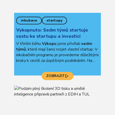
inkubace
startupy
Vykopnuto: Sedm týmů startuje
cestu ke startupu a investici
V třetím běhu
Výkopu
jsme přivítali
sedm
týmů
, které mají šanci rozjet vlastní startup. V
inkubačním programu je provedeme důležitými
kroky k cestě za úspěšným podnikáním. Na
konci listopadu předstoupí před panel
investorů a budou se ucházet o příležitost
ZOBRAZIT
získat pro svůj projekt
finanční investici na
rozjezd podnikání.