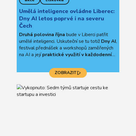
Umělá inteligence ovládne Liberec:
Dny AI letos poprvé i na severu
Čech
Druhá polovina října
bude v Liberci patřit
umělé inteligenci. Uskuteční se tu totiž
Dny AI
,
festival přednášek a workshopů zaměřených
na AI a její
praktické využití v každodenním
životě i zaměstnání
. Jsou určeny jak pro
studenty, odborníky či podnikatele, tak pro
ZOBRAZIT
širokou veřejnost včetně rodin s dětmi. A my
jsme hlavním koordinátorem!