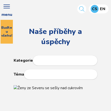
CS
EN
menu
Buďte
Naše příběhy a
u
všeho!
úspěchy
Kategorie
Téma