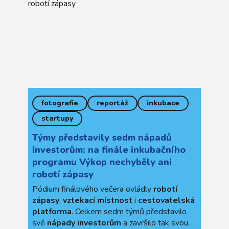
fotografie
reportáž
inkubace
startupy
Týmy představily sedm nápadů
investorům: na finále inkubačního
programu Výkop nechyběly ani
robotí zápasy
Pódium finálového večera ovládly
robotí
zápasy
,
vztekací místnost
i
cestovatelská
platforma
. Celkem sedm týmů představilo
své
nápady
investorům
a završilo tak svou