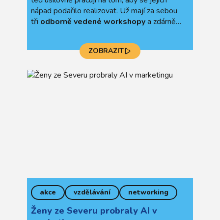
teď usilovně pracují na tom, aby se jejich
nápad podařilo realizovat. Už mají za sebou
tři
odborně vedené workshopy
a zdárně
plní
milníky
programu. A protože nové nápady
se v regionu rodí bez ohledu na roční období,
ZOBRAZIT
už teď v říjnu jsme spustili
registrace do
jarního běhu Výkopu.
akce
vzdělávání
networking
Ženy ze Severu probraly AI v