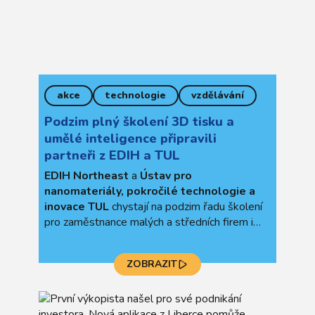
akce
technologie
vzdělávání
Podzim plný školení 3D tisku a
umělé inteligence připravili
partneři z EDIH a TUL
EDIH Northeast
a
Ústav pro
nanomateriály, pokročilé technologie a
inovace TUL
chystají na podzim řadu školení
pro zaměstnance malých a středních firem i
veřejných organizací. Školit se můžete v
oblasti
strojového učení
a
umělé
ZOBRAZIT
inteligence
a také
v 3D technologiích –
tisku a skenování
.