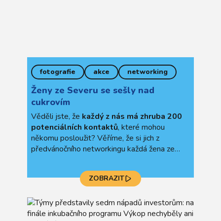
fotografie
akce
networking
Ženy ze Severu se sešly nad
cukrovím
Věděli jste, že
každý z nás má zhruba 200
potenciálních kontaktů
, které mohou
někomu posloužit? Věříme, že si jich z
předvánočního networkingu každá žena ze
severu odnesla alespoň na 20. Účast byla
vysoká.
ZOBRAZIT