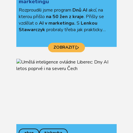
marketingu
Rozproudili jsme program
Dnů AI
akcí, na
kterou přišlo
na 50 žen z kraje
. Přišly se
vzdělat o
AI v marketingu.
S
Lenkou
Stawarczyk
probraly třeba jak prakticky
zapojit AI do svého podnikání i jak najít
rovnováhu mezi umělou inteligencí a lidským
ZOBRAZIT
přístupem.
akce
tiskovka