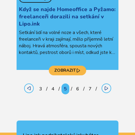
Když se najde Homeoffice a Pyžamo:
freelanceři dorazili na setkání v
Lipo.ink
Setkání lidí na volné noze a všech, které
freelanceři v kraji zajímají, mělo příjemně letní
náboj. Hravá atmosféra, spousta nových
kontaktů, pestrost oborů i míst, odkud jste k
nám do Lipo.inku zavítali. Takový byl další letní
Freelance Flirt
.
ZOBRAZIT
3
4
5
6
7