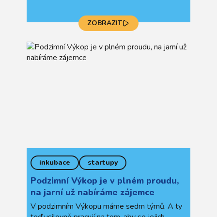
tříměsíční intenzivní práci. Na čem dalším
pracovaly?
ZOBRAZIT
inkubace
startupy
Podzimní Výkop je v plném proudu,
na jarní už nabíráme zájemce
V podzimním Výkopu máme sedm týmů. A ty