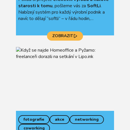
starosti k tomu
, pošleme vás za
SoftLi
.
Nabízejí systém pro každý výrobní podnik a
navíc to dělají “softli” – v řádu hodin,
bezúdržbově
a dokonce nemusíte nic
instalovat.
ZOBRAZIT
fotografie
akce
networking
coworking