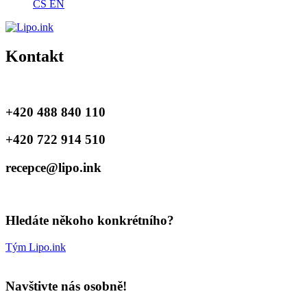
CS
EN
Kontakt
+420 488 840 110
+420 722 914 510
recepce@lipo.ink
Hledáte někoho konkrétního?
Tým Lipo.ink
Navštivte nás osobně!