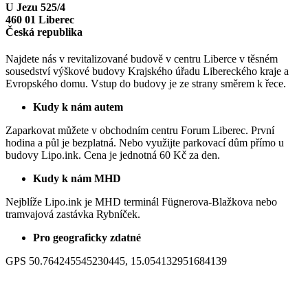
U Jezu 525/4
460 01 Liberec
Česká republika
Najdete nás v revitalizované budově v centru Liberce v těsném
sousedství výškové budovy Krajského úřadu Libereckého kraje a
Evropského domu. Vstup do budovy je ze strany směrem k řece.
Kudy k nám autem
Zaparkovat můžete v obchodním centru Forum Liberec. První
hodina a půl je bezplatná. Nebo využijte parkovací dům přímo u
budovy Lipo.ink. Cena je jednotná 60 Kč za den.
Kudy k nám MHD
Nejblíže Lipo.ink je MHD terminál Fügnerova-Blažkova nebo
tramvajová zastávka Rybníček.
Pro geograficky zdatné
GPS 50.764245545230445, 15.054132951684139