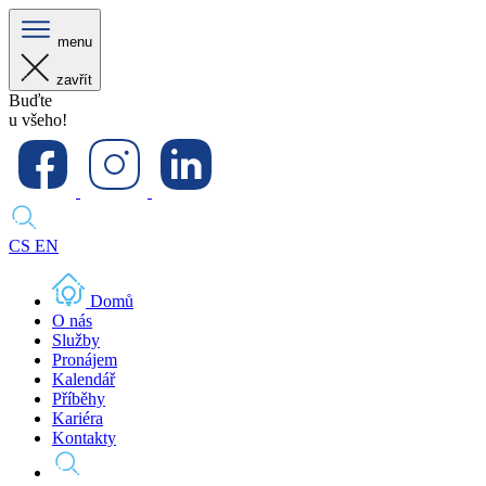
menu
zavřít
Buďte
u všeho!
CS
EN
Domů
O nás
Služby
Pronájem
Kalendář
Příběhy
Kariéra
Kontakty