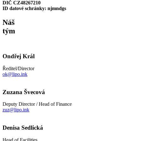
DIČ CZ48267210
ID datové schránky: njmndgs
Náš
tým
Ondřej Král
Ředitel/Director
ok@lipo.ink
Zuzana Švecová
Deputy Director / Head of Finance
zuz@lipo.ink
Denisa Sedlická
Head of Facilities