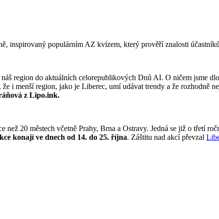
ně, inspirovaný populárním AZ kvízem, který prověří znalosti účastník
me náš region do aktuálních celorepublikových Dnů AI. O ničem jsme dl
že i menší region, jako je Liberec, umí udávat trendy a že rozhodně 
ráňová z Lipo.ink.
ež 20 městech včetně Prahy, Brna a Ostravy. Jedná se již o třetí ročník
akce konají ve dnech od 14. do 25. října
. Záštitu nad akcí převzal
Lib