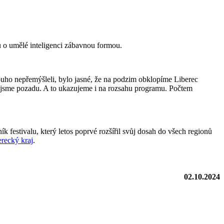
ů o umělé inteligenci zábavnou formou.
ouho nepřemýšleli, bylo jasné, že na podzim obklopíme Liberec
nejsme pozadu. A to ukazujeme i na rozsahu programu. Počtem
 festivalu, který letos poprvé rozšířil svůj dosah do všech regionů
erecký kraj
.
02.10.2024