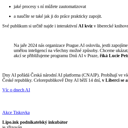
jaké procesy s ní můžete zautomatizovat
a naučíte se také jak ji do práce prakticky zapojit.
Své publikum si určitě najde i interaktivní
AI kvíz
v liberecké knihov
Na jaře 2024 nás organizace Prague.AI oslovila, jestli zapojí
umělou inteligencí na všechny možné způsoby. Chceme ukázat, 
akcí se přibližujeme programu Dnů AI v Praze,
říká Lucie Pet
Dny AI pořádá Česká národní AI platforma (CNAIP). Probíhají ve více n
České republiky. Celorepublikově Dny AI běží 14 dní,
v Liberci se 
Víc o dnech AI
Akce
Tiskovka
Lipo.ink podnikatelský inkubátor
je zřizován