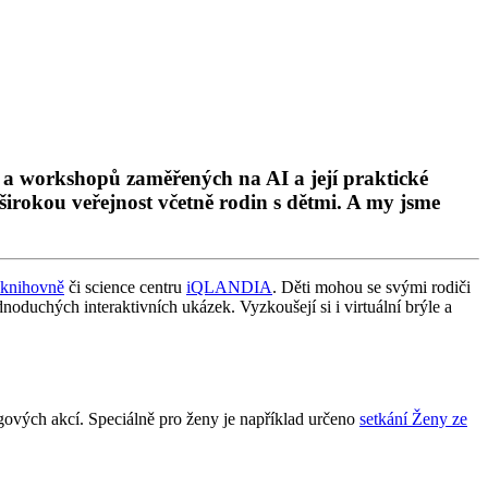
ek a workshopů zaměřených na AI a její praktické
širokou veřejnost včetně rodin s dětmi. A my jsme
 knihovně
či science centru
iQLANDIA
. Děti mohou se svými rodiči
dnoduchých interaktivních ukázek. Vyzkoušejí si i virtuální brýle a
gových akcí. Speciálně pro ženy je například určeno
setkání Ženy ze