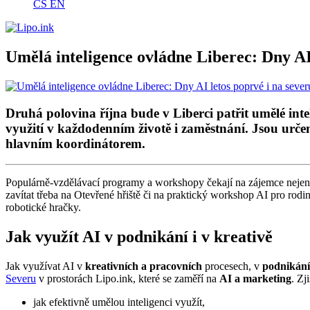
CS
EN
Umělá inteligence ovládne Liberec: Dny AI
Druhá polovina října bude v Liberci patřit umělé inte
využití v každodenním životě i zaměstnání. Jsou určen
hlavním koordinátorem.
Populárně-vzdělávací programy a workshopy čekají na zájemce neje
zavítat třeba na Otevřené hřiště či na praktický workshop AI pro rodin
robotické hračky.
Jak využít AI v podnikání i v kreativě
Jak využívat AI v
kreativních a pracovních
procesech, v
podnikání
Severu
v prostorách Lipo.ink, které se zaměří na
AI a marketing
. Zji
jak efektivně umělou inteligenci využít,