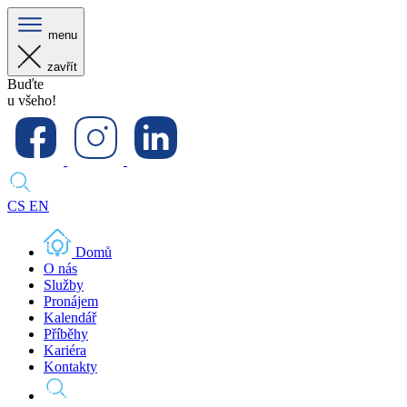
menu
zavřít
Buďte
u všeho!
CS
EN
Domů
O nás
Služby
Pronájem
Kalendář
Příběhy
Kariéra
Kontakty