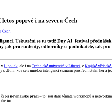
 letos poprvé i na severu Čech
ligenci. Uskuteční se tu totiž Dny AI, festival přednáš
y jak pro studenty, odborníky či podnikatele, tak pro 
n v
Lipo.ink
, ale i na
Technické univerzitě v Liberci
, v
Krajské vědecké
y s dětmi, kde se s umělou inteligencí seznámí prostřednictvím her a je
či při
novinářské práci
– to jsou další témata workshopů a networkin
stíte tu: