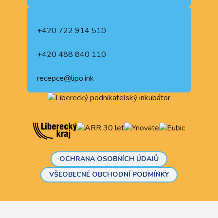
+420 722 914 510
+420 488 840 110
recepce@lipo.ink
OCHRANA OSOBNÍCH ÚDAJŮ
VŠEOBECNÉ OBCHODNÍ PODMÍNKY