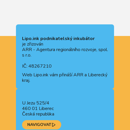
Lipo.ink podnikatelský inkubátor
je zřizován
ARR - Agentura regionálního rozvoje, spol.
s r.o.
IČ: 48267210
Web
Lipo.ink
vám přináší ARR a Liberecký
kraj.
U Jezu 525/4
460 01 Liberec
Česká republika
NAVIGOVAT