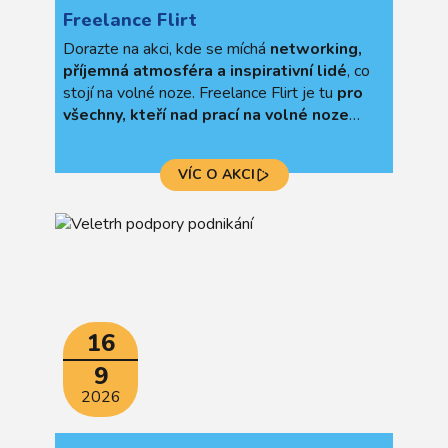
Freelance Flirt
Dorazte na akci, kde se míchá
networking,
příjemná atmosféra a inspirativní lidé
, co
stojí na volné noze. Freelance Flirt je tu
pro
všechny, kteří nad prací na volné noze
teprve přemýšlí, nebo už jsou ostřílenými
volnonožci
.
VÍC O AKCI
16
9
2026