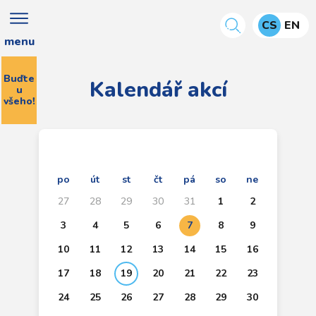
CS
EN
menu
Buďte
Kalendář akcí
u
všeho!
po
út
st
čt
pá
so
ne
27
28
29
30
31
1
2
3
4
5
6
7
8
9
10
11
12
13
14
15
16
17
18
19
20
21
22
23
24
25
26
27
28
29
30