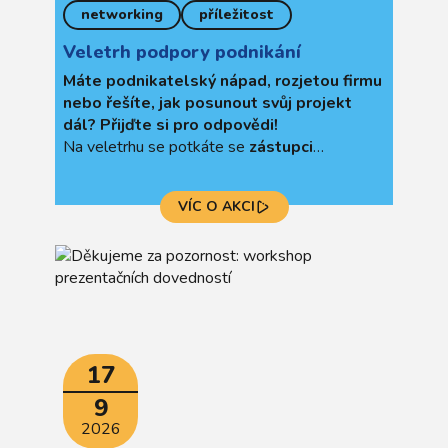
networking
příležitost
Veletrh podpory podnikání
Máte podnikatelský nápad, rozjetou firmu
nebo řešíte, jak posunout svůj projekt
dál? Přijďte si pro odpovědi!
Na veletrhu se potkáte se
zástupci
klíčových institucí
, které pomáhají firmám v
Libereckém kraji růst.
Konzultujte své
VÍC O AKCI
projektové záměry
, získejte
přehled o
dotačních i nedotačních nástrojích
a
mnohem víc.
17
9
2026