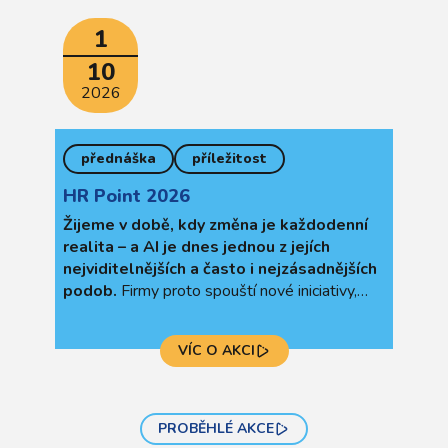
1
10
2026
přednáška
příležitost
HR Point 2026
Žijeme v době, kdy změna je každodenní
realita – a AI je dnes jednou z jejích
nejviditelnějších a často i nejzásadnějších
podob.
Firmy proto spouští nové iniciativy,
transformace a projekty, jenže jen část z nich
se opravdu propíše do každodenní práce. Na
VÍC O AKCI
letošních
diskusních seminářích HR point
se na toto téma zaměříme.
PROBĚHLÉ AKCE