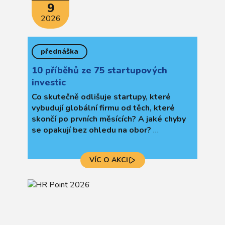
9
2026
přednáška
10 příběhů ze 75 startupových
investic
Co skutečně odlišuje startupy, které
vybudují globální firmu od těch, které
skončí po prvních měsících? A jaké chyby
se opakují bez ohledu na obor?
Jaroslav Trojan
se podělí o deset
autentických příběhů startupových investic
VÍC O AKCI
napříč střední a východní Evropou.