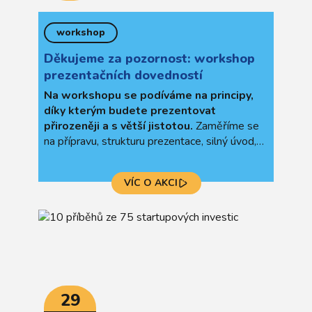
workshop
Děkujeme za pozornost: workshop
prezentačních dovedností
Na workshopu se podíváme na principy,
díky kterým budete prezentovat
přirozeněji a s větší jistotou.
Zaměříme se
na přípravu, strukturu prezentace, silný úvod,
práci s hlasem a řečí těla. Společně se
zbavíme zažitých
mýtů
o prezentování. Místo
VÍC O AKCI
univerzálních pouček si odnesete
tipy a triky z
reálné praxe
.
29