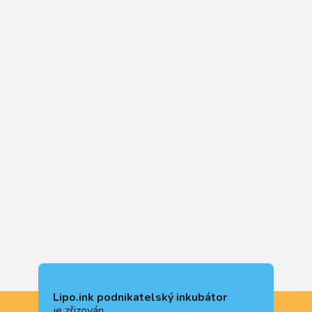
Lipo.ink podnikatelský inkubátor
je zřizován