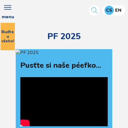
CS
EN
menu
Buďte
PF 2025
u
všeho!
Pusťte si naše péefko...