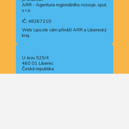
ARR - Agentura regionálního rozvoje, spol.
s r.o.
IČ: 48267210
Web
Lipo.ink
vám přináší ARR a Liberecký
kraj.
U Jezu 525/4
460 01 Liberec
Česká republika
NAVIGOVAT
+420 722 914 510
+420 488 840 110