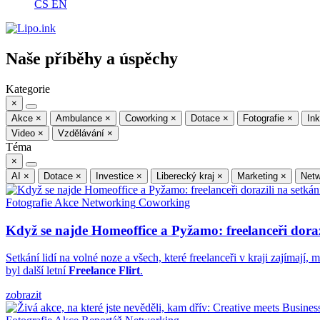
CS
EN
Naše příběhy a úspěchy
Kategorie
×
Akce
×
Ambulance
×
Coworking
×
Dotace
×
Fotografie
×
In
Video
×
Vzdělávání
×
Téma
×
AI
×
Dotace
×
Investice
×
Liberecký kraj
×
Marketing
×
Netw
Fotografie
Akce
Networking
Coworking
Když se najde Homeoffice a Pyžamo: freelanceři doraz
Setkání lidí na volné noze a všech, které freelanceři v kraji zajímají
byl další letní
Freelance Flirt
.
zobrazit