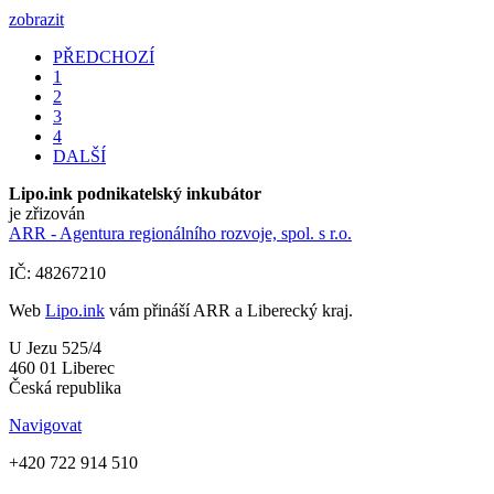
zobrazit
PŘEDCHOZÍ
1
2
3
4
DALŠÍ
Lipo.ink podnikatelský inkubátor
je zřizován
ARR - Agentura regionálního rozvoje, spol. s r.o.
IČ: 48267210
Web
Lipo.ink
vám přináší ARR a Liberecký kraj.
U Jezu 525/4
460 01 Liberec
Česká republika
Navigovat
+420 722 914 510