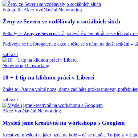
Fotografie
Akce
Vzdělávání
Networking
Ženy ze Severu se vzdělávaly o sociálních sítích
Potkaly se
Ženy ze Severu
. Už podeváté a tentokrát se vzdělávaly o s
Podívejte se na fotogalerii z akce a těšte se s námi na další setkání – u
zobrazit
Networking
Coworking
10 + 1 tip na klidnou práci v Liberci
Znáte to. Jste na volné noze, doma začínáte prokrastinovat, potřebuje
zobrazit
Akce
Vzdělávání
Networking
Mysleli jsme kreativně na workshopu s Googlem
Kreativní myšlení je jako jízda na kole – dá se naučit. To jste si v Li