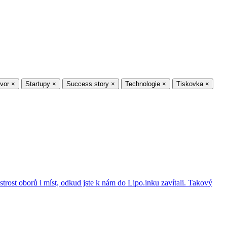
vor
×
Startupy
×
Success story
×
Technologie
×
Tiskovka
×
estrost oborů i míst, odkud jste k nám do Lipo.inku zavítali. Takový