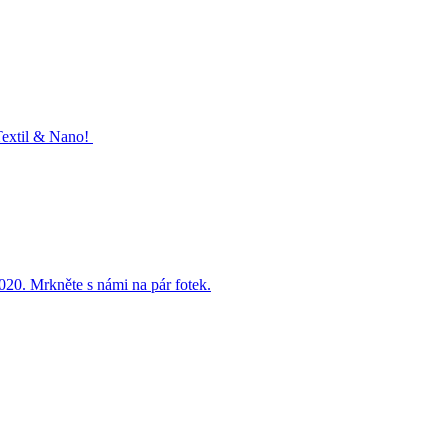
 Textil & Nano!
020. Mrkněte s námi na pár fotek.