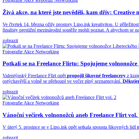
Fotografie
Akce
Reportáž
Networking
Živá akce, na které jste nevěděli, kam dřív: Creative 
Ve čtvrtek 14. března ožily prostory Lipo.ink kreativitou. U příležitos
finalisty prestižní mezinárodní soutěže mohli poznat. A abychom se na
zobrazit
Fotografie
Akce
Networking
Potkali se na Freelance Flirtu: Spojujeme volnonožce
Valentýnský Freelance Flirt opět
propojil šikovné freelancery
z kraj
ostýchavější a volně se přehoupl ve večer plný seznamování.
Děkujem
zobrazit
Fotografie
Akce
Networking
Vánoční večírek volnonožců aneb Freelance Flirt vol.
V úterý 5. prosince se v Lipo.ink opět setkala spousta šikovných lidí
zobrazit