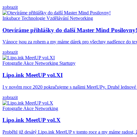
zobrazit
Inkubace
Technologie
Vzdělávání
Networking
Otevíráme přihlášky do další Master Mind Posilovny
Vánoce jsou za rohem a my máme dárek pro všechny nadšence do texti
zobrazit
Fotografie
Akce
Networking
Startupy
Lipo.ink MeetUP vol.XI
I v novém roce 2020 pokračujeme s našimi MeetUPy. Druhé lednové úte
zobrazit
Fotografie
Akce
Networking
Lipo.ink MeetUP vol.X
Proběhl již desátý Lipo.ink MeetUP v tomto roce a my máme radost, že