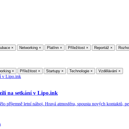
kubace
×
Networking
×
PlatInn
×
Příležitost
×
Reportáž
×
Rozho
orking
×
Příležitost
×
Startupy
×
Technologie
×
Vzdělávání
×
ili na setkání v Lipo.ink
, mělo příjemně letní náboj. Hravá atmosféra, spousta nových kontaktů, p