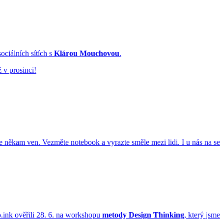
ociálních sítích s
Klárou Mouchovou
.
ž v prosinci!
te někam ven. Vezměte notebook a vyrazte směle mezi lidi. I u nás na s
po.ink ověřili 28. 6. na workshopu
metody Design Thinking
, který jsm