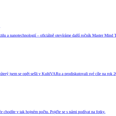
!
lu a nanotechnologií – oficiálně otevíráme další ročník Master Mind
rý jsem se opět sešli v KultiVARu a prodiskutovali své cíle na rok 2
 chodíte v tak hojném počtu. Pojďte se s námi podívat na fotky.