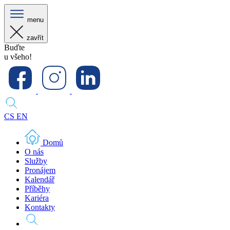
menu
zavřít
Buďte
u všeho!
CS
EN
Domů
O nás
Služby
Pronájem
Kalendář
Příběhy
Kariéra
Kontakty