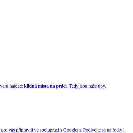
everu najdete
klidná místa na práci
. Tady jsou naše tipy.
e pro vás připravili ve spolupráci s Googlem. Podívejte se na fotky!