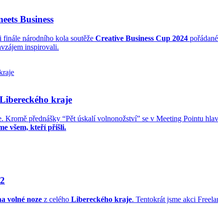
meets Business
ti finále národního kola soutěže
Creative Business Cup 2024
pořádané
vzájem inspirovali.
 Libereckého kraje
e. Kromě přednášky “Pět úskalí volnonožství” se v Meeting Pointu hlavn
e všem, kteří přišli.
 2
na volné noze
z celého
Libereckého kraje
. Tentokrát jsme akci Freela