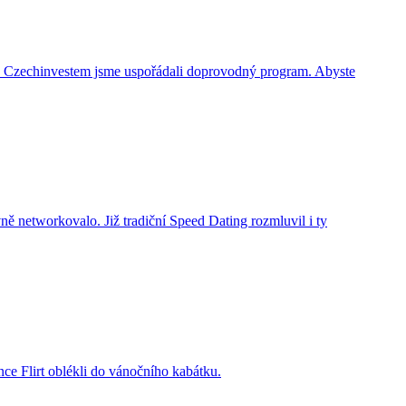
 Czechinvestem jsme uspořádali doprovodný program. Abyste
ě networkovalo. Již tradiční Speed Dating rozmluvil i ty
nce Flirt oblékli do vánočního kabátku.