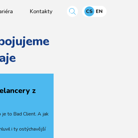
ariéra
Kontakty
CS
EN
Spojujeme
aje
eelancery z
 je to Bad Client. A jak
luvil i ty ostýchavější