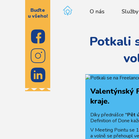
Buďte
O nás
Služby
u všeho!
Potkali 
vo
Valentýnský F
kraje.
Díky přednášce
“Pět 
Definition of Done ka
V Meeting Pointu se 1
a volně se přehoupl ve