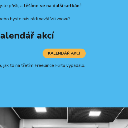
ste přišli, a
těšíme se na další setkání
!
ebo byste nás rádi navštívili znovu?
alendář akcí
KALENDÁŘ AKCÍ
 jak to na třetím Freelance Flirtu vypadalo.