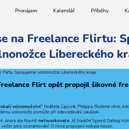
Pronájem
Kalendář
Příběhy
K
se na Freelance Flirtu: 
lnonožce Libereckého kr
reelance Flirt opět propojil šikovné fr
úskalí volnonožství”
ředitele Lipo.ink Philippa Rodena víme, kdo
ždému volnonožci pomůže při odevzdávání zakázek.
4. února ale hlavně
networkovalo
. Již tradiční Speed Dating rozm
 večer plný seznamování. O nová propojení nebyla nouze.