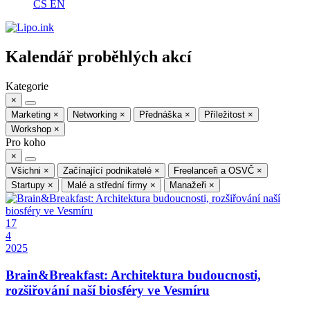
CS
EN
Kalendář proběhlých akcí
Kategorie
×
Marketing
×
Networking
×
Přednáška
×
Příležitost
×
Workshop
×
Pro koho
×
Všichni
×
Začínající podnikatelé
×
Freelanceři a OSVČ
×
Startupy
×
Malé a střední firmy
×
Manažeři
×
17
4
2025
Brain&Breakfast: Architektura budoucnosti,
rozšiřování naší biosféry ve Vesmíru