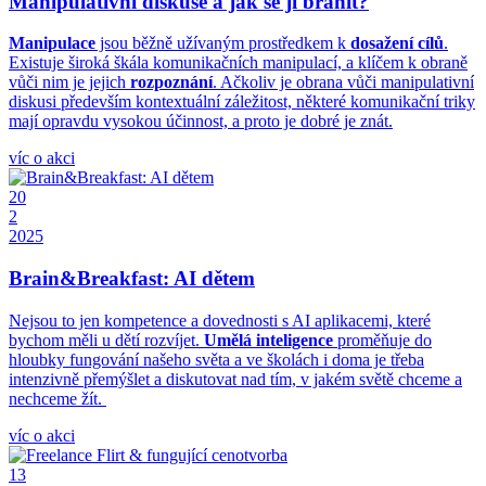
Manipulativní diskuse a jak se jí bránit?
Manipulace
jsou běžně užívaným prostředkem k
dosažení cílů
.
Existuje široká škála komunikačních manipulací, a klíčem k obraně
vůči nim je jejich
rozpoznání
. Ačkoliv je obrana vůči manipulativní
diskusi především kontextuální záležitost, některé komunikační triky
mají opravdu vysokou účinnost, a proto je dobré je znát.
víc o akci
20
2
2025
Brain&Breakfast: AI dětem
Nejsou to jen kompetence a dovednosti s AI aplikacemi, které
bychom měli u dětí rozvíjet.
Umělá inteligence
proměňuje do
hloubky fungování našeho světa a ve školách i doma je třeba
intenzivně přemýšlet a diskutovat nad tím, v jakém světě chceme a
nechceme žít.
víc o akci
13