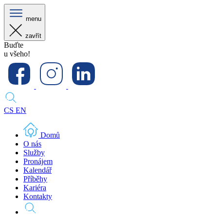
menu
zavřít
Buďte
u všeho!
CS
EN
Domů
O nás
Služby
Pronájem
Kalendář
Příběhy
Kariéra
Kontakty