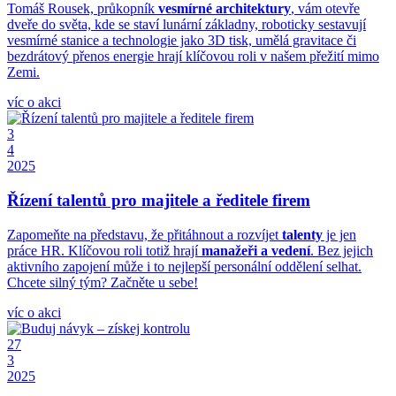
Tomáš Rousek, průkopník
vesmírné architektury
, vám otevře
dveře do světa, kde se staví lunární základny, roboticky sestavují
vesmírné stanice a technologie jako 3D tisk, umělá gravitace či
bezdrátový přenos energie hrají klíčovou roli v našem přežití mimo
Zemi.
víc o akci
3
4
2025
Řízení talentů pro majitele a ředitele firem
Zapomeňte na představu, že přitáhnout a rozvíjet
talenty
je jen
práce HR. Klíčovou roli totiž hrají
manažeři a vedení
. Bez jejich
aktivního zapojení může i to nejlepší personální oddělení selhat.
Chcete silný tým? Začněte u sebe!
víc o akci
27
3
2025