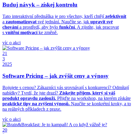
Buduj návyk – získej kontrolu
Tato interaktivní přednáška je pro všechny, kteří chtějí
zefektivnit
a
zautomatizovat
své jednání. Naučíte se, jak
upravit své
chování
a prostředí, aby bylo
funkční
. A zjistíte, jak pracovat
s
vnitřní motivací
ke změně.
víc o akci
21
3
2025
Software Pricing – jak zvýšit ceny a výnosy
Bojujete s cenou? Zákazníci vás srovnávají s konkurencí? Odmítají
nabídky? Tvrdí, že jste drazí?
Získejte příjem, který si váš
produkt opravdu zaslouží.
Přijďte na workshop, na kterém získáte
praktické tipy na zvýšení výnosů.
Naučíte se konkrétní kroky, a to
na reálných příkladech z praxe.
víc o akci
20