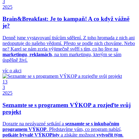
3
2025
Brain&Breakfast: Je to kampaň! A co když vážně
je?
Denně jsme vystavovaní tisícům sdělení. Z toho hromada z nich ani
nedoputuje do našeho vědomí. Přesto se podle nich chováme. Nebo
ne? Karel se nám zcela výjimečně svěří s tím, co ho štve na
marketingu
,
reklamách
, na tom marketingu, kterým se sám
úspěšně živí.
víc o akci
13
3
2025
Seznamte se s programem VÝKOP a rozjeďte svůj
projekt
Dorazte na nezávazné setkání a
seznamte se s inkubačním
programem VÝKOP
. Představíme vám, co program nabízí,
potkáte bývalé VÝKOPisty
a získáte možnost
vytvořit tým
.