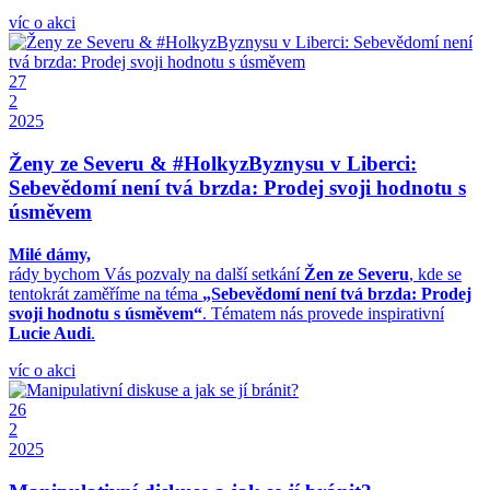
víc o akci
27
2
2025
Ženy ze Severu & #HolkyzByznysu v Liberci:
Sebevědomí není tvá brzda: Prodej svoji hodnotu s
úsměvem
Milé dámy,
rády bychom Vás pozvaly na další setkání
Žen ze Severu
, kde se
tentokrát zaměříme na téma
„Sebevědomí není tvá brzda: Prodej
svoji hodnotu s úsměvem“
. Tématem nás provede inspirativní
Lucie Audi
.
víc o akci
26
2
2025