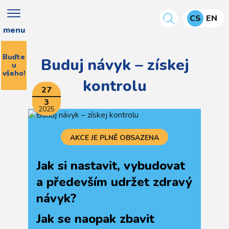
CS
EN
menu
Buďte
Buduj návyk – získej
u
všeho!
kontrolu
27
3
2025
AKCE JE PLNĚ OBSAZENA
Jak si nastavit, vybudovat
a především udržet zdravý
návyk?
Jak se naopak zbavit