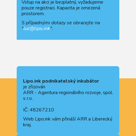
Vstup na akci je bezplatný, vyžadujeme
pouze registraci. Kapacita je omezená
prostorem.
S případnými dotazy se obracejte na
"
luc@lipo.ink
".
Lipo.ink podnikatelský inkubátor
je zřizován
ARR - Agentura regionálního rozvoje, spol.
s r.o.
IČ: 48267210
Web
Lipo.ink
vám přináší ARR a Liberecký
kraj.