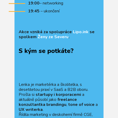
19:00
– networking
19:45
– ukončení
Akce vzniká za spolupráce
Lipo.ink
se
spolkem
Ženy ze Severu
.
S kým se potkáte?
Lenka je marketérka a školitelka, s
desetiletou praxí v SaaS a B2B oboru.
Prošla si
startupy i korporacemi
a
aktuálně působí jako
freelance
konzultantka brandingu
,
tone of voice
a
UX writerka
.
Řídila marketing v deskoherní firmě CGE,