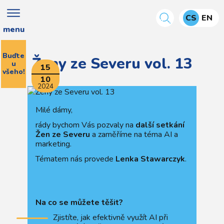
CS
EN
menu
Buďte
Ženy ze Severu vol. 13
u
15
všeho!
10
2024
Milé dámy,
rády bychom Vás pozvaly na
další setkání
Žen ze Severu
a zaměříme na téma AI a
marketing.
Tématem nás provede
Lenka Stawarczyk
.
Na co se můžete těšit?
Zjistíte, jak efektivně využít AI při