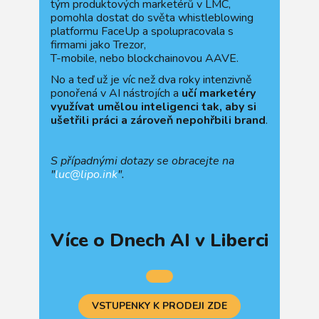
tým produktových marketérů v LMC,
pomohla dostat do světa whistleblowing
platformu FaceUp a spolupracovala s
firmami jako Trezor,
T-mobile, nebo blockchainovou AAVE.
No a teď už je víc než dva roky intenzivně
ponořená v AI nástrojích a
učí marketéry
využívat umělou inteligenci tak, aby si
ušetřili práci a zároveň nepohřbili brand
.
S případnými dotazy se obracejte na
"
luc@lipo.ink
".
Více o Dnech AI v Liberci
VSTUPENKY K PRODEJI ZDE