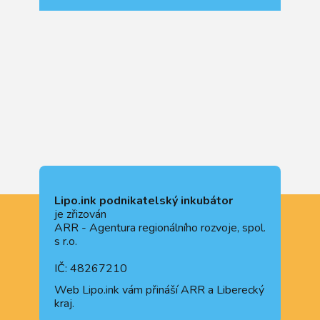
Lipo.ink podnikatelský inkubátor
je zřizován
ARR - Agentura regionálního rozvoje, spol.
s r.o.
IČ: 48267210
Web
Lipo.ink
vám přináší ARR a Liberecký
kraj.