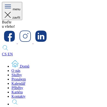
menu
zavřít
Buďte
u všeho!
CS
EN
Domů
O nás
Služby
Pronájem
Kalendář
Příběhy
Kariéra
Kontakty