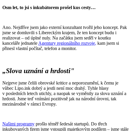
Osm let, to jsi s
inkubátorem prošel kus cesty…
Ano. Nejdříve jsem jako externí konzultant tvořil jeho koncept. Pak
jsme se domluvili s Libereckým krajem, že ten koncept budu i
realizovat – od úplné nuly. Na začátku jsem seděl v koutku
kanceláře jednatele
Agentury regionálního rozvoje,
kam jsem si
přinesl vlastní počítač, telefon a monitor.
„Slova uznání a hrdosti"
Nejprve jsme čelili obrovské kritice a neporozumění, k čemu je
vůbec Lipo.ink dobrý a jestli není moc drahý. Tyhle hlasy
v posledních letech utichly, a naopak se vyměnily za slova uznání a
hrdosti. Jsme teď vnímáni pozitivně jak na národní úrovni, tak
mezinárodně v rámci Evropy.
Našimi programy
prošlo téměř šedesát startupů. Do třech
inkubovaných firem jsme vstoupili majetkovým podílem – jsme stále