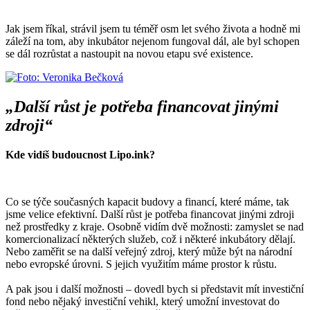
Jak jsem říkal, strávil jsem tu téměř osm let svého života a hodně mi
záleží na tom, aby inkubátor nejenom fungoval dál, ale byl schopen
se dál rozrůstat a nastoupit na novou etapu své existence.
„Další růst je potřeba financovat jinými
zdroji“
Kde vidíš budoucnost Lipo.ink?
Co se týče současných kapacit budovy a financí, které máme, tak
jsme velice efektivní. Další růst je potřeba financovat jinými zdroji
než prostředky z kraje. Osobně vidím dvě možnosti: zamyslet se nad
komercionalizací některých služeb, což i některé inkubátory dělají.
Nebo zaměřit se na další veřejný zdroj, který může být na národní
nebo evropské úrovni. S jejich využitím máme prostor k růstu.
A pak jsou i další možnosti – dovedl bych si představit mít investiční
fond nebo nějaký investiční vehikl, který umožní investovat do