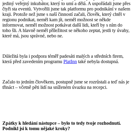
jediný veřejný inkubátor, který to umí a dělá. A uspořádali jsme přes
čtyři sta eventů. Vytvořili jsme tak platformu pro podnikání v našem
kraji. Protože než jsme s naší činností začali, člověk, který chtěl v
regionu podnikat, neměl kam jít, neměl možnost se někde
informovat, neměl možnost potkávat další lidi, kteří by s ním do
toho šli. A hlavně neměl příležitost se někoho zeptat, jestli ty úvahy,
které má, jsou správné, nebo ne.
Důležitá byla i podpora téměř padesáti malých a středních firem,
která před zavedením programu
PlatInn
také nebyla dostupná.
Začalo to jedním člověkem, postupně jsme se rozrůstali a teď nás je
třináct – včetně pěti lidí na sníženém úvazku na recepci.
Zpátky k hledání nástupce – bylo to tedy tvoje rozhodnutí.
Podnikl jsi k tomu nějaké kroky?