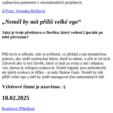
zajímavým partnerem v mezinárodních projektech.
„Neměl by mít příliš velké ego“
Jaká je tvoje představa o člověku, který vedení Lipo.ink po
tobě převezme?
Přál bych si někoho, kdo si uvědomí, co přebírá a má dostatečnou
pokoru, aby uměl naslouchat lidem, které tu máme, a učit se od nich.
Zároveň aby to byl člověk, který si stojí za svým a má i nějakou
vizi, kterou je schopen realizovat. Dobré nápady jsou jednoduché,
ale jejich exekuce je těžká – to tady říkáme často. Neměl by mít
příliš velké ego a měl by umět managovat tým samostatných lidí.
Výběrové řízení je uzavřeno. :)
18.02.2025
Rozhovor
Příležitost