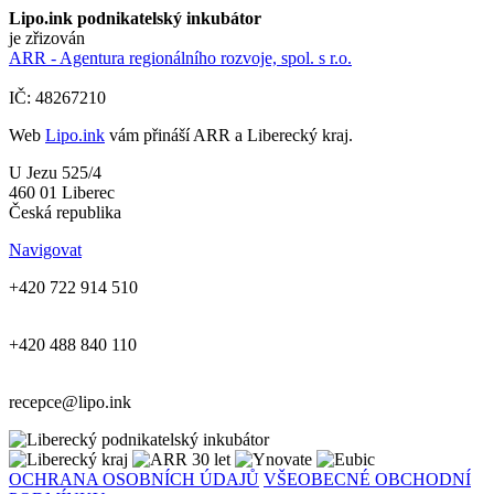
Lipo.ink podnikatelský inkubátor
je zřizován
ARR - Agentura regionálního rozvoje, spol. s r.o.
IČ: 48267210
Web
Lipo.ink
vám přináší ARR a Liberecký kraj.
U Jezu 525/4
460 01 Liberec
Česká republika
Navigovat
+420 722 914 510
+420 488 840 110
recepce@lipo.ink
OCHRANA OSOBNÍCH ÚDAJŮ
VŠEOBECNÉ OBCHODNÍ