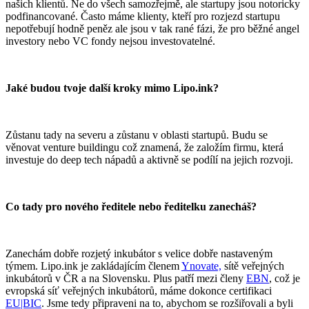
našich klientů. Ne do všech samozřejmě, ale startupy jsou notoricky
podfinancované. Často máme klienty, kteří pro rozjezd startupu
nepotřebují hodně peněz ale jsou v tak rané fázi, že pro běžné angel
investory nebo VC fondy nejsou investovatelné.
Jaké budou tvoje další kroky mimo Lipo.ink?
Zůstanu tady na severu a zůstanu v oblasti startupů. Budu se
věnovat venture buildingu což znamená, že založím firmu, která
investuje do deep tech nápadů a aktivně se podílí na jejich rozvoji.
Co tady pro nového ředitele nebo ředitelku zanecháš?
Zanechám dobře rozjetý inkubátor s velice dobře nastaveným
týmem. Lipo.ink je zakládajícím členem
Ynovate,
sítě veřejných
inkubátorů v ČR a na Slovensku. Plus patří mezi členy
EBN
, což je
evropská síť veřejných inkubátorů, máme dokonce certifikaci
EU|BIC
. Jsme tedy připraveni na to, abychom se rozšiřovali a byli