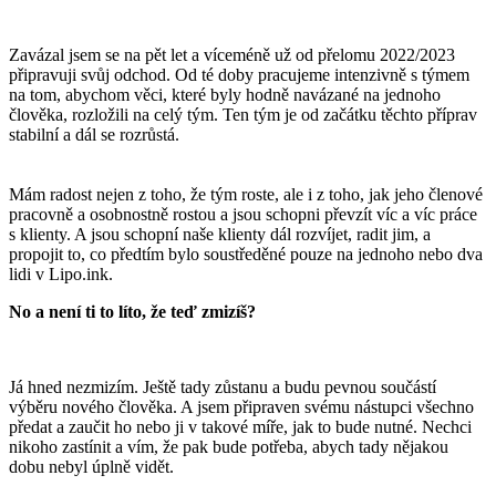
Zavázal jsem se na pět let a víceméně už od přelomu 2022/2023
připravuji svůj odchod. Od té doby pracujeme intenzivně s týmem
na tom, abychom věci, které byly hodně navázané na jednoho
člověka, rozložili na celý tým. Ten tým je od začátku těchto příprav
stabilní a dál se rozrůstá.
Mám radost nejen z toho, že tým roste, ale i z toho, jak jeho členové
pracovně a osobnostně rostou a jsou schopni převzít víc a víc práce
s klienty. A jsou schopní naše klienty dál rozvíjet, radit jim, a
propojit to, co předtím bylo soustředěné pouze na jednoho nebo dva
lidi v Lipo.ink.
No a není ti to líto, že teď zmizíš?
Já hned nezmizím. Ještě tady zůstanu a budu pevnou součástí
výběru nového člověka. A jsem připraven svému nástupci všechno
předat a zaučit ho nebo ji v takové míře, jak to bude nutné. Nechci
nikoho zastínit a vím, že pak bude potřeba, abych tady nějakou
dobu nebyl úplně vidět.