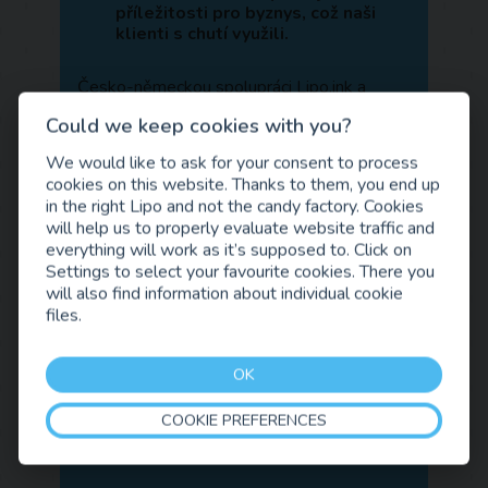
příležitosti pro byznys, což naši
klienti s chutí využili.
Česko-německou spolupráci Lipo.ink a
Smart Systems Hub vnímáme jako dobrý
Could we keep cookies with you?
odrazový můstek pro naše klienty, regionální
start-upy, při vstupu na zahraniční trh. V
We would like to ask for your consent to process
podobných akcích budeme pokračovat.
cookies on this website. Thanks to them, you end up
in the right Lipo and not the candy factory. Cookies
will help us to properly evaluate website traffic and
everything will work as it’s supposed to. Click on
Settings to select your favourite cookies. There you
will also find information about individual cookie
files.
OK
COOKIE PREFERENCES