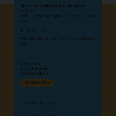
Lipo.ink podnikatelský inkubátor
je zřizován
ARR - Agentura regionálního rozvoje, spol.
s r.o.
IČ: 48267210
Web
Lipo.ink
vám přináší ARR a Liberecký
kraj.
U Jezu 525/4
460 01 Liberec
Česká republika
NAVIGOVAT
+420 722 914 510