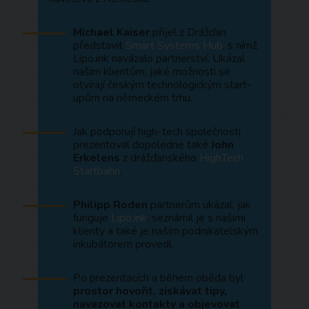
Michael Kaiser
přijel z Drážďan
představit
Smart Systems Hub
, s nímž
Lipo.ink navázalo partnerství. Ukázal
našim klientům, jaké možnosti se
otvírají českým technologickým start-
upům na německém trhu.
Jak podporují high-tech společnosti
prezentoval dopoledne také
John
Erkelens
z drážďanského
HighTech
Startbahn
.
Philipp Roden
partnerům ukázal, jak
funguje
Lipo.ink
, seznámil je s našimi
klienty a také je naším podnikatelským
inkubátorem provedl.
Po prezentacích a během oběda byl
prostor hovořit, získávat tipy,
navazovat kontakty a objevovat