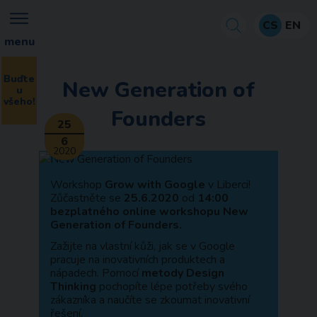
CS
EN
menu
Buďte
New Generation of
u
všeho!
Founders
25
6
2020
Workshop
Grow with Google
v Liberci!
Zůčastněte se
25.6.2020
od
14:00
bezplatného online workshopu New
Generation of Founders.
Zažijte na vlastní kůži, jak se v Google
pracuje na inovativních produktech a
nápadech. Pomocí
metody Design
Thinking
pochopíte lépe potřeby svého
zákazníka a naučíte se zkoumat inovativní
řešení.