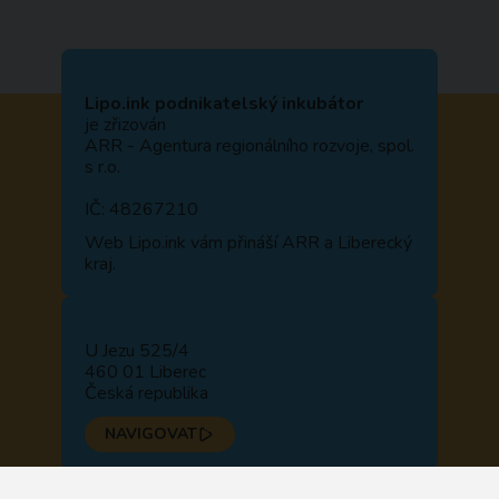
Lipo.ink podnikatelský inkubátor
je zřizován
ARR - Agentura regionálního rozvoje, spol.
s r.o.
IČ: 48267210
Web
Lipo.ink
vám přináší ARR a Liberecký
kraj.
U Jezu 525/4
460 01 Liberec
Česká republika
NAVIGOVAT