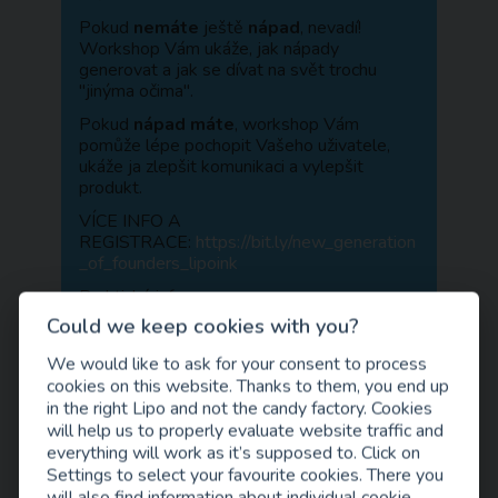
Pokud
nemáte
ještě
nápad
, nevadí!
Workshop Vám ukáže, jak nápady
generovat a jak se dívat na svět trochu
"jinýma očima".
Pokud
nápad máte
, workshop Vám
pomůže lépe pochopit Vašeho uživatele,
ukáže ja zlepšit komunikaci a vylepšit
produkt.
VÍCE INFO A
REGISTRACE:
https://bit.ly/new_generation
_of_founders_lipoink
Praktické informace:
Could we keep cookies with you?
Kdy? 25.6.2020 mezi 14:00 a 19:00
Kde? online, pokyny dostanete v případě
We would like to ask for your consent to process
registrace před akcí
cookies on this website. Thanks to them, you end up
in the right Lipo and not the candy factory. Cookies
will help us to properly evaluate website traffic and
everything will work as it’s supposed to. Click on
Settings to select your favourite cookies. There you
will also find information about individual cookie