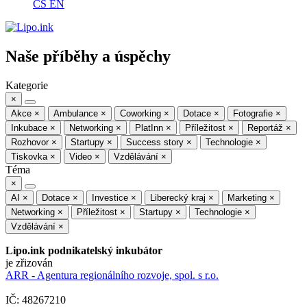
CS
EN
Naše příběhy a úspěchy
Kategorie
×
Akce
×
Ambulance
×
Coworking
×
Dotace
×
Fotografie
×
Inkubace
×
Networking
×
PlatInn
×
Příležitost
×
Reportáž
×
Rozhovor
×
Startupy
×
Success story
×
Technologie
×
Tiskovka
×
Video
×
Vzdělávání
×
Téma
×
AI
×
Dotace
×
Investice
×
Liberecký kraj
×
Marketing
×
Networking
×
Příležitost
×
Startupy
×
Technologie
×
Vzdělávání
×
Lipo.ink podnikatelský inkubátor
je zřizován
ARR - Agentura regionálního rozvoje, spol. s r.o.
IČ: 48267210