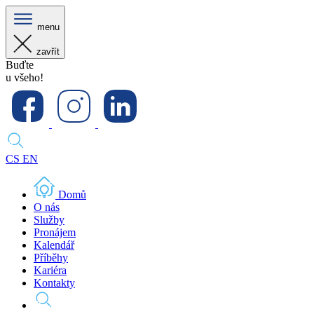
menu
zavřít
Buďte
u všeho!
CS
EN
Domů
O nás
Služby
Pronájem
Kalendář
Příběhy
Kariéra
Kontakty