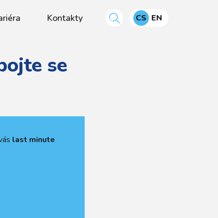
ariéra
Kontakty
CS
EN
pojte se
 vás
last minute