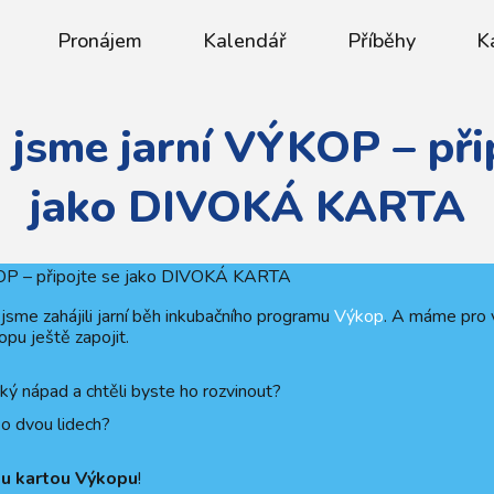
Pronájem
Kalendář
Příběhy
K
i jsme jarní VÝKOP – při
jako DIVOKÁ KARTA
jsme zahájili jarní běh inkubačního programu
Výkop
. A máme pro
pu ještě zapojit.
ý nápad a chtěli byste ho rozvinout?
o dvou lidech?
u kartou Výkopu
!