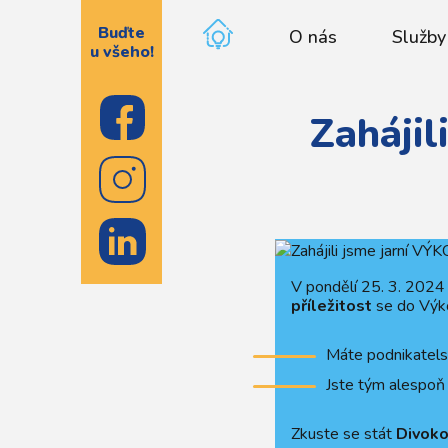
Buďte
O nás
Služby
u všeho!
Zahájil
V pondělí 25. 3. 2024 
příležitost
se do Výko
Máte podnikatelsk
Jste tým alespoň 
Zkuste se stát
Divoko