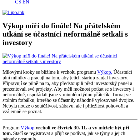
CS
EN
Výkop míří do finále! Na přátelském
utkání se účastníci neformálně setkali s
investory
Mílovými kroky se blížíme k vrcholu programu
Výkop.
Účastníci
plní milníky a pracují na tom, aby jejich startup zaujal investory.
Připravují se pilně na to, aby předstoupili před investorský panel a
prezentovali své projekty. Aby měli možnost potkat se s investory i
neformálně, uspořádali jsme v minulém týdnu přátelák. Turnaj ve
stolním fotbálku, kterého se účastnily náhodně vylosované dvojice.
Nebyla nouze o soutěživost, zábavu, ale i příležitost pohovořit a
vzájemně se poznat.
Program
Výkop
vrcholí ve čtvrtek 30. 11. a vy můžete být při
tom.
Stačí se registrovat a přijít se podívat, jak se týmy a jejich
nápady posunuly.