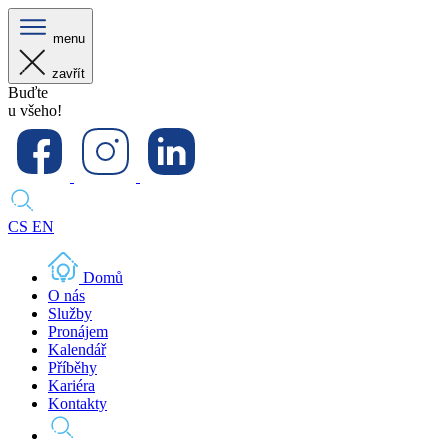
menu
zavřít
Buďte
u všeho!
CS
EN
Domů
O nás
Služby
Pronájem
Kalendář
Příběhy
Kariéra
Kontakty