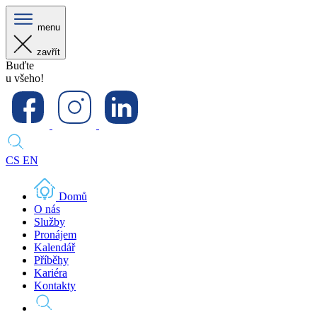
menu
zavřít
Buďte
u všeho!
CS
EN
Domů
O nás
Služby
Pronájem
Kalendář
Příběhy
Kariéra
Kontakty