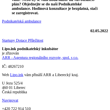
plán? Objednejte se do naší Podnikatelské
ambulance. Hodinová konzultace je bezplatná, stačí
se zaregistrovat.
Podnikatelská ambulance
02.05.2022
Startupy
Dotace
Příležitost
Lipo.ink podnikatelský inkubátor
je zřizován
ARR - Agentura regionálního rozvoje, spol. s r.o.
IČ: 48267210
Web
Lipo.ink
vám přináší ARR a Liberecký kraj.
U Jezu 525/4
460 01 Liberec
Česká republika
Navigovat
+420 722 914 510