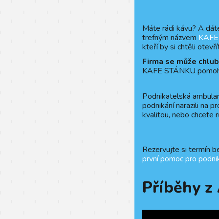
Máte rádi kávu? A dáte
trefným názvem
KAFE
kteří by si chtěli ote
Firma se může chlub
KAFE STÁNKU pomohli
Podnikatelská ambulan
podnikání narazili na 
kvalitou, nebo chcete r
Rezervujte si termín b
první pomoc pro podnik
Příběhy 