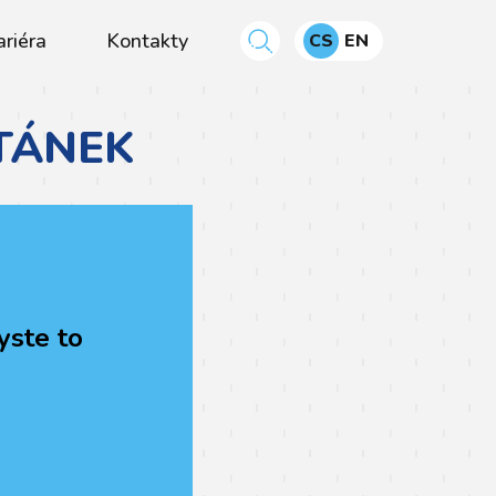
ariéra
Kontakty
CS
EN
STÁNEK
yste to