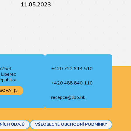
11.05.2023
525/4
+420 722 914 510
Liberec
epublika
+420 488 840 110
GOVAT
recepce@lipo.ink
NÍCH ÚDAJŮ
VŠEOBECNÉ OBCHODNÍ PODMÍNKY