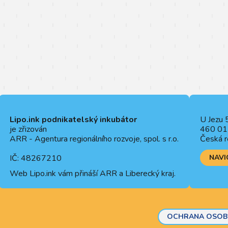
Lipo.ink podnikatelský inkubátor
U Jezu 
je zřizován
460 01 
ARR - Agentura regionálního rozvoje, spol. s r.o.
Česká r
IČ: 48267210
NAVI
Web
Lipo.ink
vám přináší ARR a Liberecký kraj.
OCHRANA OSOB