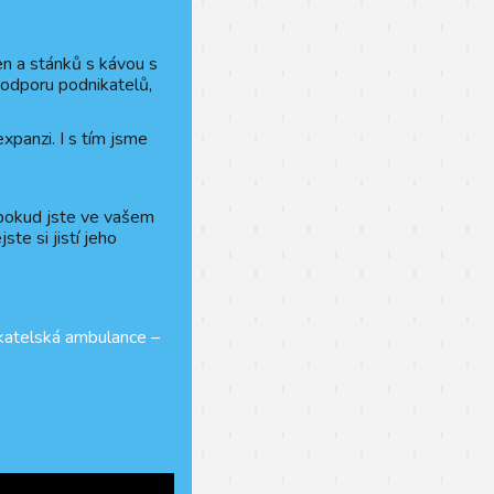
en a stánků s kávou s
odporu podnikatelů,
 expanzi. I s tím jsme
pokud jste ve vašem
te si jistí jeho
atelská ambulance –⁠