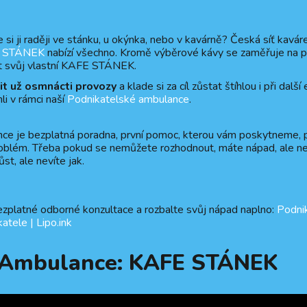
 si ji raději ve stánku, u okýnka, nebo v kavárně? Česká síť kavár
 STÁNEK
nabízí všechno. Kromě výběrové kávy se zaměřuje na p
vřít svůj vlastní KAFE STÁNEK.
it už osmnácti provozy
a klade si za cíl zůstat štíhlou i při další
 v rámci naší
Podnikatelské ambulance
.
ce je bezplatná poradna, první pomoc, kterou vám poskytneme, 
problém. Třeba pokud se nemůžete rozhodnout, máte nápad, ale nejs
ůst, ale nevíte jak.
ezplatné odborné konzultace a rozbalte svůj nápad naplno:
Podnik
atele | Lipo.ink
z Ambulance: KAFE STÁNEK