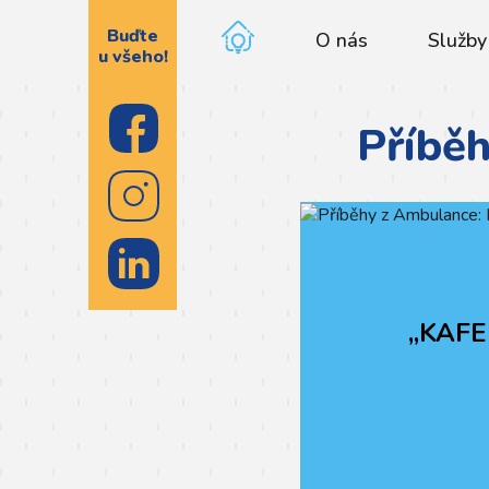
Buďte
O nás
Služby
u všeho!
Příbě
„KAFE 