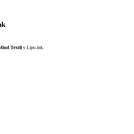
nk
ind Textil
v Lipo.ink.