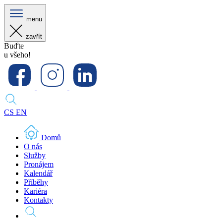
menu
zavřít
Buďte
u všeho!
CS
EN
Domů
O nás
Služby
Pronájem
Kalendář
Příběhy
Kariéra
Kontakty