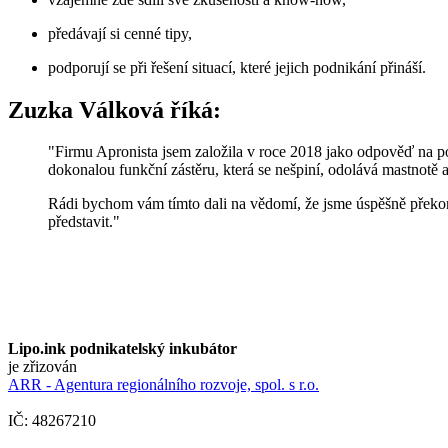
předávají si cenné tipy,
podporují se při řešení situací, které jejich podnikání přináší.
Zuzka Válková říká:
"Firmu Apronista jsem založila v roce 2018 jako odpověď na pop
dokonalou funkční zástěru, která se nešpiní, odolává mastnotě a o
Rádi bychom vám tímto dali na vědomí, že jsme úspěšně překon
představit."
Lipo.ink podnikatelský inkubátor
je zřizován
ARR - Agentura regionálního rozvoje, spol. s r.o.
IČ: 48267210