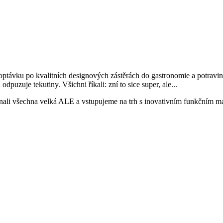
távku po kvalitních designových zástěrách do gastronomie a potravinář
dpuzuje tekutiny. Všichni říkali: zní to sice super, ale...
ali všechna velká ALE a vstupujeme na trh s inovativním funkčním mat