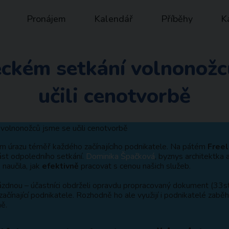
Pronájem
Kalendář
Příběhy
K
eckém setkání volnonožc
učili cenotvorbě
 úrazu téměř každého začínajícího podnikatele. Na pátém
Freel
ást odpoledního setkání.
Dominika Špačková
, byznys architektka 
naučila, jak
efektivně
pracovat s cenou našich služeb.
ázdnou – účastníci obdrželi opravdu propracovaný dokument (33st
ačínající podnikatele. Rozhodně ho ale využijí i podnikatelé zaběhl
ě.