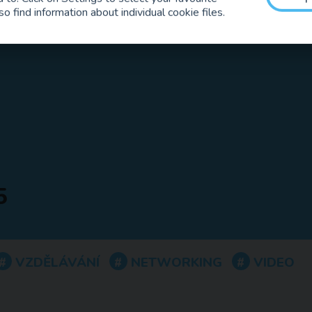
so find information about individual cookie files.
5
VZDĚLÁVÁNÍ
NETWORKING
VIDEO