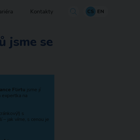
ariéra
Kontakty
CS
EN
ů jsme se
ance Flirtu
jsme jí
a expertka na
ránkový!) s
í – jak víme, s cenou je