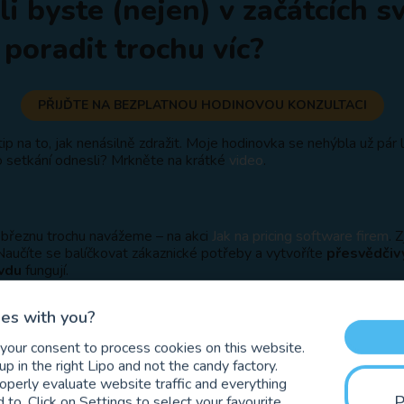
i byste (nejen) v začátcích s
poradit trochu víc?
PŘIJĎTE NA BEZPLATNOU HODINOVOU KONZULTACI
tip na to, jak nenásilně zdražit. Moje hodinovka se nehýbla už pár l
o setkání odnesli? Mrkněte na krátké
video
.
březnu trochu navážeme – na akci
Jak na pricing software firem
. 
Naučíte se balíčkovat zákaznické potřeby a vytvoříte
přesvědčiv
vdu
fungují.
es with you?
PŘIJĎTE
 your consent to process cookies on this website.
p in the right Lipo and not the candy factory.
roperly evaluate website traffic and everything
 to. Click on Settings to select your favourite