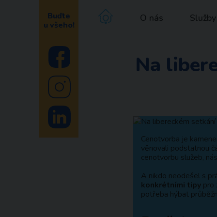
Buďte
O nás
Služby
u všeho!
Na liber
Cenotvorba je kamenem
věnovali podstatnou č
cenotvorbu služeb, nás 
A nikdo neodešel s pr
konkrétními tipy
pro z
potřeba hýbat průběžn