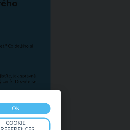
vého
et." Co dalšího si
Zjistíte, jak správně
ý
ceník. Dozvíte se,
OK
COOKIE
PREFERENCES