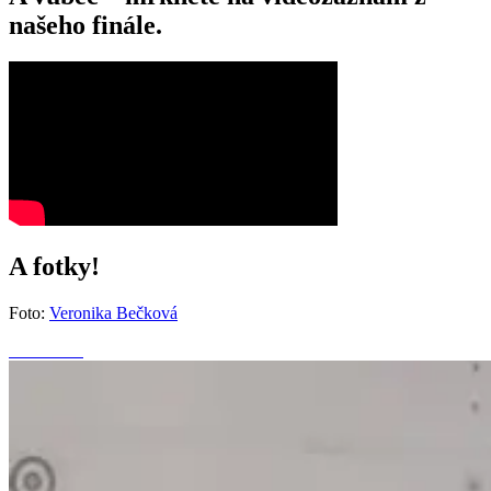
našeho finále.
A fotky!
Foto:
Veronika Bečková