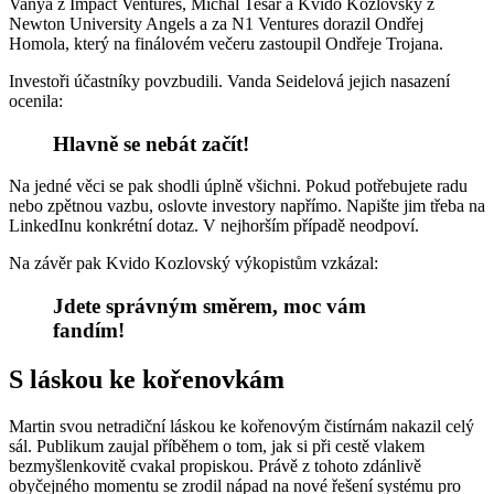
Vanya z Impact Ventures, Michal Tesař a Kvido Kozlovský z
Newton University Angels a za N1 Ventures dorazil Ondřej
Homola, který na finálovém večeru zastoupil Ondřeje Trojana.
Investoři účastníky povzbudili. Vanda Seidelová jejich nasazení
ocenila:
Hlavně se nebát začít!
Na jedné věci se pak shodli úplně všichni. Pokud potřebujete radu
nebo zpětnou vazbu, oslovte investory napřímo. Napište jim třeba na
LinkedInu konkrétní dotaz. V nejhorším případě neodpoví.
Na závěr pak Kvido Kozlovský výkopistům vzkázal:
Jdete správným směrem, moc vám
fandím!
S láskou ke kořenovkám
Martin svou netradiční láskou ke kořenovým čistírnám nakazil celý
sál. Publikum zaujal příběhem o tom, jak si při cestě vlakem
bezmyšlenkovitě cvakal propiskou. Právě z tohoto zdánlivě
obyčejného momentu se zrodil nápad na nové řešení systému pro