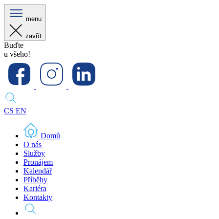
menu
zavřít
Buďte
u všeho!
CS
EN
Domů
O nás
Služby
Pronájem
Kalendář
Příběhy
Kariéra
Kontakty