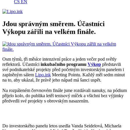
CS
EN
Jdou správným směrem. Účastníci
Výkopu zářili na velkém finále.
Osm týmů, tři měsíce intenzivní práce a jeden večer pod světly
reflektorů. Účastníci
inkubačního programu
Výkop
představili
své podnikatelské projekty před početným investorským panelem i
zaplněným sálem
Lipo.ink
Meeting Pointu. Každý měl sedm minut
na to, aby ukázal, že právě jeho nápad má šanci uspět.
Na rozpáleném červnovém finále jsme rozdávali nanuky, na pódium
přijelo kolo, do publika letěl tenisový míček a všichni bez výjimky
předvedli své projekty s obrovským nasazením.
Do investorského panelu letos usedla Vanda Seidelová, Michaela