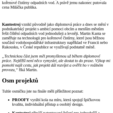
kořenové čistírny odpadních vod. A právě jemu nakonec putovala
cena Miláčka publika.
Kantostroj
vznikl původně jako diplomová práce a dnes se mění v
podnikatelský projekt s ambicí pomoci obcím a menším městům
řešit čištění odpadních vod jednodušeji a levněji. Martin Kanta se
zaměřuje na technologii pro kořenové čistírny, které jsou běžnou
součástí vodohospodářské infrastruktury například ve Francii nebo
Rakousku, v České republice se využívají podstatně méně.
„Technickou část jsem měl promyšlenou už během diplomové
práce. Nejtěžší není něco vymyslet, ale dostat to do praxe. Výkop mi
pomohl najít cestu, jak projekt dál rozvíjet a ověřit ho v reálném
provozu,“
říká Martin.
Osm projektů
Tuhle osmičku jste na finále měli příležitost poznat:
PROOFY
vyrábí kola na míru, která spojují špičkovou
kvalitu, individuální přístup a osobitý design.
Kantostroj
přináší patentované řešení pro jednodušší a