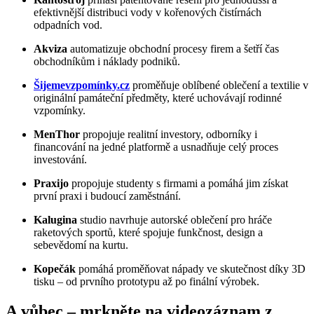
efektivnější distribuci vody v kořenových čistírnách
odpadních vod.
Akviza
automatizuje obchodní procesy firem a šetří čas
obchodníkům i náklady podniků.
Šijemevzpomínky.cz
proměňuje oblíbené oblečení a textilie v
originální památeční předměty, které uchovávají rodinné
vzpomínky.
MenThor
propojuje realitní investory, odborníky i
financování na jedné platformě a usnadňuje celý proces
investování.
Praxijo
propojuje studenty s firmami a pomáhá jim získat
první praxi i budoucí zaměstnání.
Kalugina
studio navrhuje autorské oblečení pro hráče
raketových sportů, které spojuje funkčnost, design a
sebevědomí na kurtu.
Kopečák
pomáhá proměňovat nápady ve skutečnost díky 3D
tisku – od prvního prototypu až po finální výrobek.
A vůbec – mrkněte na videozáznam z