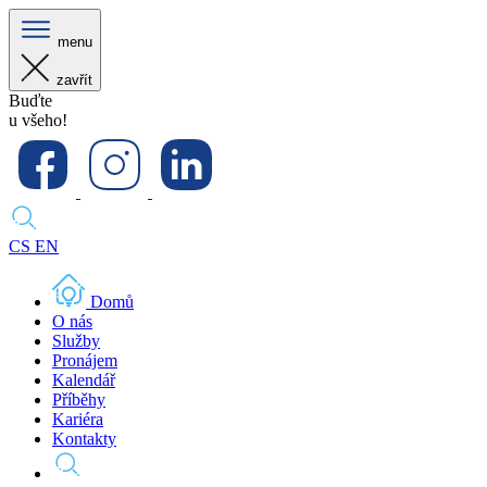
menu
zavřít
Buďte
u všeho!
CS
EN
Domů
O nás
Služby
Pronájem
Kalendář
Příběhy
Kariéra
Kontakty