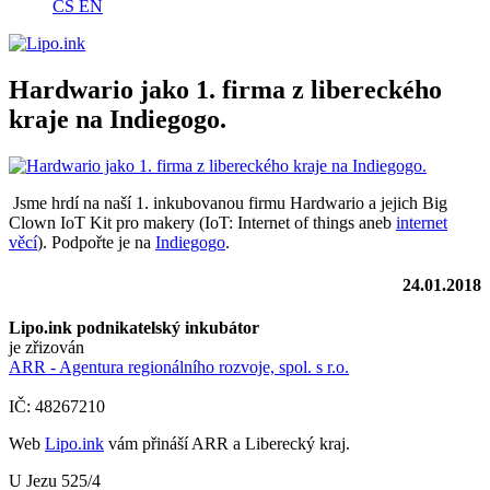
CS
EN
Hardwario jako 1. firma z libereckého
kraje na Indiegogo.
Jsme hrdí na naší 1. inkubovanou firmu Hardwario a jejich Big
Clown IoT Kit pro makery (IoT: Internet of things aneb
internet
věcí
). Podpořte je na
Indiegogo
.
24.01.2018
Lipo.ink podnikatelský inkubátor
je zřizován
ARR - Agentura regionálního rozvoje, spol. s r.o.
IČ: 48267210
Web
Lipo.ink
vám přináší ARR a Liberecký kraj.
U Jezu 525/4