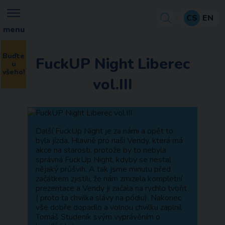
CS
EN
menu
Buďte
FuckUP Night Liberec
u
všeho!
vol.III
Další FuckUp Night je za námi a opět to
byla jízda. Hlavně pro naši Vendy, která má
akce na starosti, protože by to nebyla
správná FuckUp Night, kdyby se nestal
nějaký průšvih. A tak jsme minutu před
začátkem zjistili, že nám zmizela kompletní
prezentace a Vendy ji začala na rychlo tvořit
( proto ta chvilka slávy na pódiu). Nakonec
vše dobře dopadlo a volnou chvilku zaplnil
Tomáš Studeník svým vyprávěním o