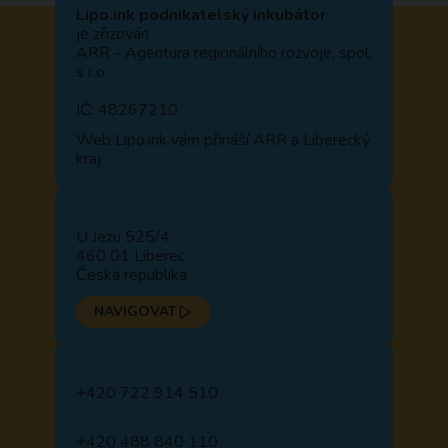
Lipo.ink podnikatelský inkubátor
je zřizován
ARR - Agentura regionálního rozvoje, spol.
s r.o.
IČ: 48267210
Web
Lipo.ink
vám přináší ARR a Liberecký
kraj.
U Jezu 525/4
460 01 Liberec
Česká republika
NAVIGOVAT
+420 722 914 510
+420 488 840 110