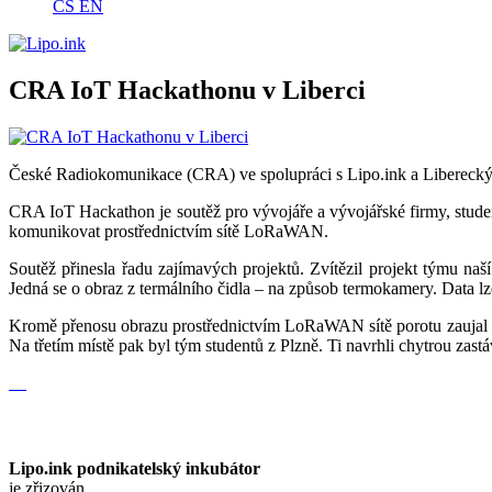
CS
EN
CRA IoT Hackathonu v Liberci
České Radiokomunikace (CRA) ve spolupráci s Lipo.ink a Liberecký
CRA IoT Hackathon je soutěž pro vývojáře a vývojářské firmy, student
komunikovat prostřednictvím sítě LoRaWAN.
Soutěž přinesla řadu zajímavých projektů. Zvítězil projekt týmu na
Jedná se o obraz z termálního čidla – na způsob termokamery. Data lze
Kromě přenosu obrazu prostřednictvím LoRaWAN sítě porotu zaujal pro
Na třetím místě pak byl tým studentů z Plzně. Ti navrhli chytrou zastá
Lipo.ink podnikatelský inkubátor
je zřizován