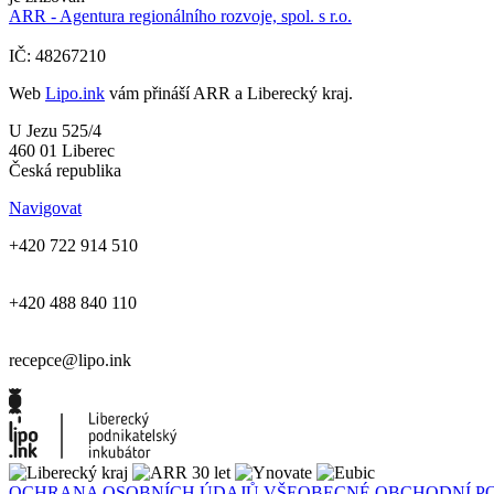
ARR - Agentura regionálního rozvoje, spol. s r.o.
IČ: 48267210
Web
Lipo.ink
vám přináší ARR a Liberecký kraj.
U Jezu 525/4
460 01 Liberec
Česká republika
Navigovat
+420 722 914 510
+420 488 840 110
recepce@lipo.ink
OCHRANA OSOBNÍCH ÚDAJŮ
VŠEOBECNÉ OBCHODNÍ P