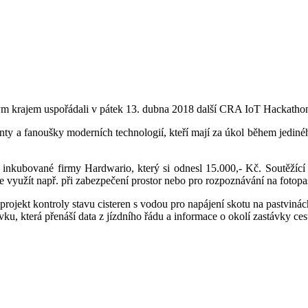
m krajem uspořádali v pátek 13. dubna 2018 další CRA IoT Hackatho
y a fanoušky moderních technologií, kteří mají za úkol během jediného 
ší inkubované firmy Hardwario, který si odnesl 15.000,- Kč. Soutěžící
 využít např. při zabezpečení prostor nebo pro rozpoznávání na fotopas
jekt kontroly stavu cisteren s vodou pro napájení skotu na pastvinác
vku, která přenáší data z jízdního řádu a informace o okolí zastávky ce