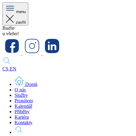
menu
zavřít
Buďte
u všeho!
CS
EN
Domů
O nás
Služby
Pronájem
Kalendář
Příběhy
Kariéra
Kontakty