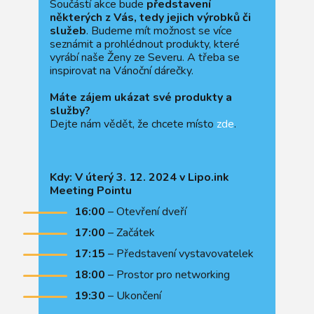
Součástí akce bude
představení
některých z Vás, tedy jejich výrobků či
služeb
. Budeme mít možnost se více
seznámit a prohlédnout produkty, které
vyrábí naše Ženy ze Severu. A třeba se
inspirovat na Vánoční dárečky.
Máte zájem ukázat své produkty a
služby?
Dejte nám vědět, že chcete místo
zde
.
Kdy: V úterý 3. 12. 2024 v Lipo.ink
Meeting Pointu
16:00
– Otevření dveří
17:00
– Začátek
17:15
– Představení vystavovatelek
18:00
– Prostor pro networking
19:30
– Ukončení