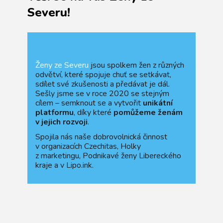
Severu!
Ženy ze Severu
jsou spolkem žen z různých
odvětví, které spojuje chuť se setkávat,
sdílet své zkušenosti a předávat je dál.
Sešly jsme se v roce 2020 se stejným
cílem – semknout se a vytvořit
unikátní
platformu
, díky které
pomůžeme ženám
v jejich rozvoji
.
Spojila nás naše dobrovolnická činnost
v organizacích Czechitas, Holky
z marketingu, Podnikavé ženy Libereckého
kraje a v Lipo.ink.