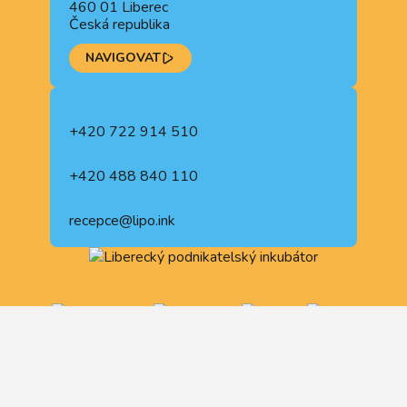
460 01 Liberec
Česká republika
NAVIGOVAT
+420 722 914 510
+420 488 840 110
recepce@lipo.ink
OCHRANA OSOBNÍCH ÚDAJŮ
VŠEOBECNÉ OBCHODNÍ PODMÍNKY