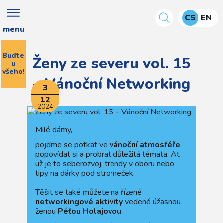
CS
EN
menu
Buďte
Ženy ze severu vol. 15
u
všeho!
– Vánoční Networking
3
12
2024
Milé dámy,
pojďme se potkat ve
vánoční atmosféře
,
popovídat si a probrat důležitá témata. Ať
už je to seberozvoj, trendy v oboru nebo
tipy na dárky pod stromeček.
Těšit se také můžete na řízené
networkingové aktivity
vedené úžasnou
ženou
Péťou Holajovou
.