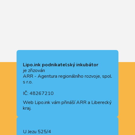
Lipo.ink podnikatelský inkubátor
je zřizován
ARR - Agentura regionálního rozvoje, spol.
s r.o.
IČ: 48267210
Web
Lipo.ink
vám přináší ARR a Liberecký
kraj.
U Jezu 525/4