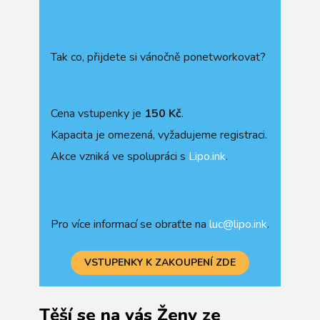
Tak co, přijdete si vánočně ponetworkovat?
Cena vstupenky je
150 Kč
.
Kapacita je omezená, vyžadujeme registraci.
Akce vzniká ve spolupráci s
Lipo.ink
.
Pro více informací se obraťte na
luc@lipo.ink
.
VSTUPENKY K ZAKOUPENÍ ZDE
Těší se na vás Ženy ze