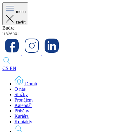
menu
zavřít
Buďte
u všeho!
CS
EN
Domů
O nás
Služby
Pronájem
Kalendář
Příběhy
Kariéra
Kontakty