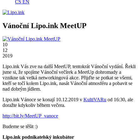
CS
EN
Vánoční Lipo.ink MeetUP
10
12
2019
Lipo.ink Vás zve na další MeetUP, tentokrát Vánoční vydání. Řekli
jsme si, že spojíme Vánoční večírek a MeetUp dohromady a
vznikne tak velká networkingová akce. Přijďte se potkat se všemi,
kteří se točí kolem Lipo.ink, nasát Vánoční atmosféru a pobavit se
nad dobrým jídlem.
Lipo.ink Vánoce se konají 10.12.2019 v
KultiVARu
od 16:30, ale
doražte kdykoliv během večera.
http://bit.ly/MeetUP_vanoce
Budeme se těšit :)
Lipo.ink podnikatelský inkubátor