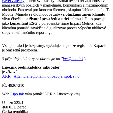
Pavel Záleský
během své kariéry nasbíral dvacet let zkušeností v
manažerských pozicích v marketingu, komunikaci a mezinárodním
obchodu. Pracoval pro koncern Siemens, skupinu Jablotron nebo T-
Mobile. Mimoto se dlouhodobě zabývá
otázkami změn klimatu
,
vlivu člověka na
životní prostředí a udržitelnosti
. Dnes pracuje
jako
konzultant ESG
v poradenské firmě Impact Metrics, kde
klientům pomáhá zavádět a digitalizovat proces výpočtu uhlíkové
stopy a nefinančního reportingu.
Vstup na akci je bezplatný, vyžadujeme pouze registraci. Kapacita
je omezená prostorem.
S případnými dotazy se obracejte na "
luc@lipo.ink
".
Lipo.ink podnikatelský inkubátor
je zřizován
ARR - Agentura regionálního rozvoje, spol. s r.o.
IČ: 48267210
Web
Lipo.ink
vám přináší ARR a Liberecký kraj.
U Jezu 525/4
460 01 Liberec
Česká republika