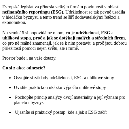
Evropská legislativa přinesla velkým firmám povinnosti v oblasti
nefinančního reportingu (ESG)
. Udržitelnost se tak pevně usadila
v hledáčku byznysu a tento trend se šíří dodavatelskými řetězci a
ekonomikou.
Na semináři si popovídáme o tom,
co je udržitelnost
,
ESG
a
uhlíková stopa
,
proč a jak se dotýkají malých a středních firem
,
co pro ně reálně znamenají, jak se k nim postavit, a proč jsou dobrou
příležitostí pomoci nejen světu, ale i firmě.
Prostor bude i na vaše dotazy.
Co si z akce odnesete?
Osvojíte si základy udržitelnosti, ESG a uhlíkové stopy
Uvidíte praktickou ukázku výpočtu uhlíkové stopy
Pochopíte princip analýzy dvojí materiality a její význam pro
planetu i byznys
Ujasníte si praktický postup, kde a jak s ESG začít