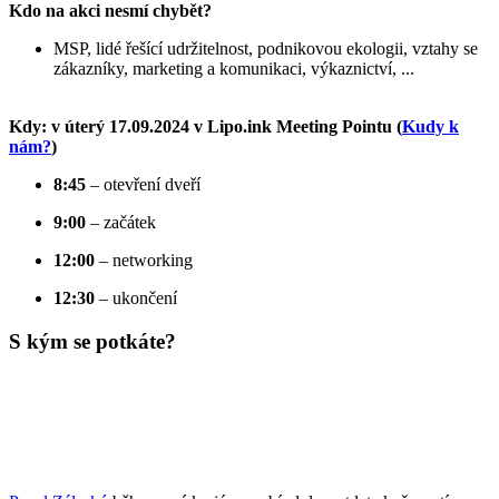
Kdo na akci nesmí chybět?
MSP, lidé řešící udržitelnost, podnikovou ekologii, vztahy se
zákazníky, marketing a komunikaci, výkaznictví, ...
Kdy: v úterý 17.09.2024 v Lipo.ink Meeting Pointu (
Kudy k
nám?
)
8:45
– otevření dveří
9:00
– začátek
12:00
– networking
12:30
– ukončení
S kým se potkáte?