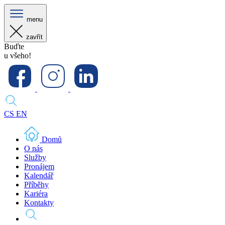
menu
zavřít
Buďte
u všeho!
CS
EN
Domů
O nás
Služby
Pronájem
Kalendář
Příběhy
Kariéra
Kontakty