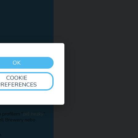
OK
COOKIE
PREFERENCES
 profilem "
piš hezky
".
ell Brewery nebo
.