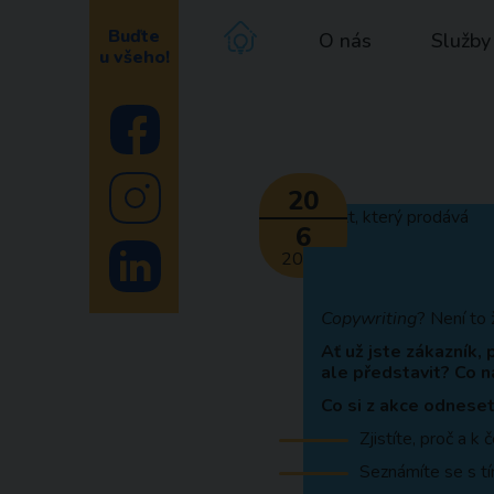
Buďte
O nás
Služby
u všeho!
20
6
2023
Copywriting
? Není to 
Ať už jste zákazník,
ale představit? Co n
Co si z akce odnese
Zjistíte, proč a k
Seznámíte se s tím