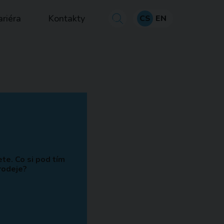
ariéra
Kontakty
CS
EN
te. Co si pod tím
rodeje?