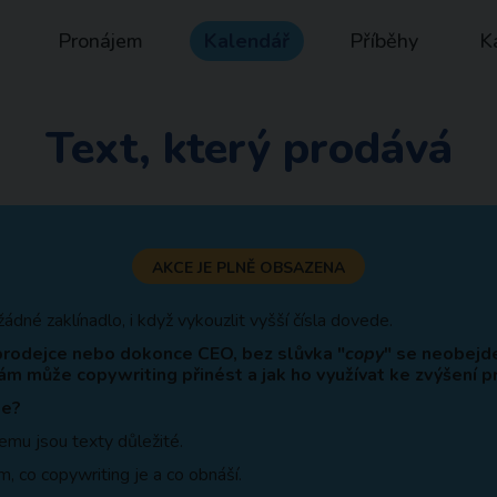
Pronájem
Kalendář
Příběhy
K
Text, který prodává
AKCE JE PLNĚ OBSAZENA
žádné zaklínadlo, i když vykouzlit vyšší čísla dovede.
 prodejce nebo dokonce CEO, bez slůvka "
copy
" se neobejde
ám může copywriting přinést a jak ho využívat ke zvýšení p
te?
 čemu jsou texty důležité.
, co copywriting je a co obnáší.