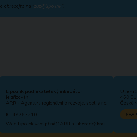
e obracejte na "
zuz@lipo.ink
".
Lipo.ink podnikatelský inkubátor
U Jezu 
je zřizován
460 01 
ARR - Agentura regionálního rozvoje, spol. s r.o.
Česká r
IČ: 48267210
NAVI
Web
Lipo.ink
vám přináší ARR a Liberecký kraj.