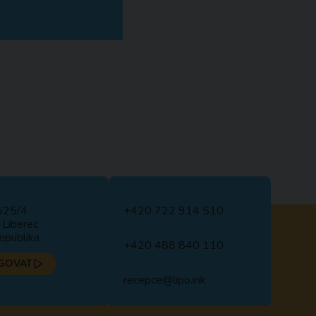
525/4
+420 722 914 510
Liberec
epublika
+420 488 840 110
GOVAT
recepce@lipo.ink