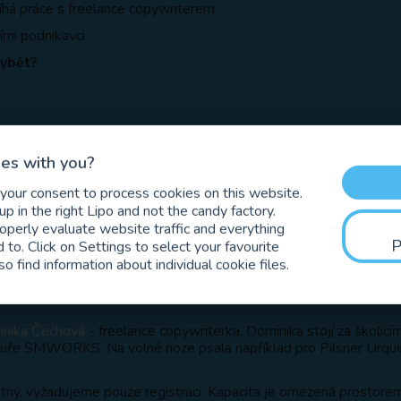
íhá práce s freelance copywriterem.
ími podnikavci.
hybět?
ng.
es with you?
sát, ale tuší, že potřebují prodejné texty.
 your consent to process cookies on this website.
023 v Lipo.ink Meeting Pointu
p in the right Lipo and not the candy factory.
veří
roperly evaluate website traffic and everything
 to. Click on Settings to select your favourite
so find information about individual cookie files.
ng
nika Čechová
- freelance copywriterka. Dominika stojí za školicím
tuře SMWORKS. Na volné noze psala například pro Pilsner Urqu
atný, vyžadujeme pouze registraci. Kapacita je omezená prostorem