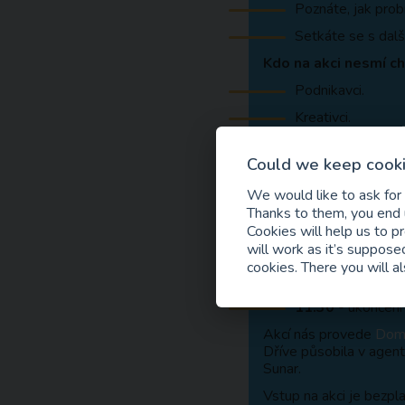
Poznáte, jak prob
Setkáte se s dalš
Kdo na akci nesmí c
Podnikavci.
Kreativci.
Zájemci o marketi
Could we keep cooki
Ti, které nebaví p
We would like to ask for
Kdy: v úterý 20.6. 2
Thanks to them, you end u
8:45
– otevření d
Cookies will help us to p
will work as it’s supposed
9:00
– začátek
cookies. There you will al
11:00
– networki
11:30
- ukončení
Akcí nás provede
Domi
Dříve působila v agen
Sunar.
Vstup na akci je bezpl