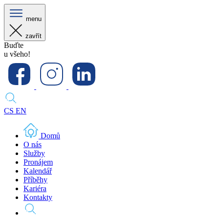
menu
zavřít
Buďte
u všeho!
CS
EN
Domů
O nás
Služby
Pronájem
Kalendář
Příběhy
Kariéra
Kontakty