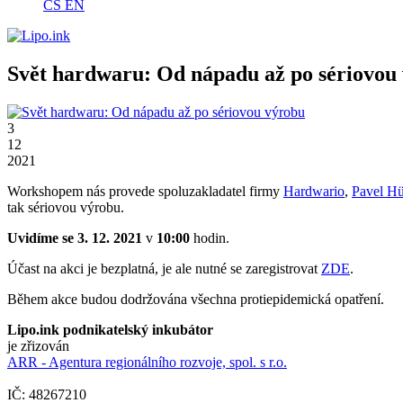
CS
EN
Svět hardwaru: Od nápadu až po sériovou
3
12
2021
Workshopem nás provede spoluzakladatel firmy
Hardwario
,
Pavel H
tak sériovou výrobu.
Uvidíme se 3. 12. 2021
v
10:00
hodin.
Účast na akci je bezplatná, je ale nutné se zaregistrovat
ZDE
.
Během akce budou dodržována všechna protiepidemická opatření.
Lipo.ink podnikatelský inkubátor
je zřizován
ARR - Agentura regionálního rozvoje, spol. s r.o.
IČ: 48267210