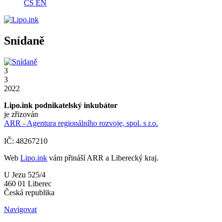
CS
EN
Snídaně
3
3
2022
Lipo.ink podnikatelský inkubátor
je zřizován
ARR - Agentura regionálního rozvoje, spol. s r.o.
IČ: 48267210
Web
Lipo.ink
vám přináší ARR a Liberecký kraj.
U Jezu 525/4
460 01 Liberec
Česká republika
Navigovat