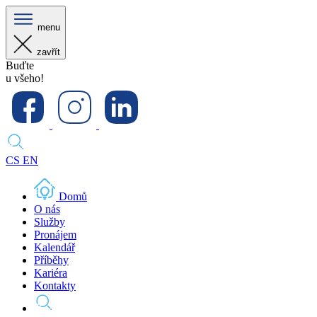
menu
zavřít
Buďte
u všeho!
CS
EN
Domů
O nás
Služby
Pronájem
Kalendář
Příběhy
Kariéra
Kontakty