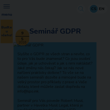
CS
EN
menu
Buďte
Seminář GDPR
u
9
všeho!
5
2018
Slyšíte o GDPR ze všech stran a nevíte, co
to pro Vás bude znamenat? Co jsou osobní
údaje, jak je uchovávat a jak s nimi nakládat?
Jaké změny nás čekají? Jak se nás nové
nařízení prakticky dotkne? To vše se na
našem semináři dozvíte a mimojiné bude na
velký prostor pro příklady z praxe a Vaše
dotazy, které můžete zaslat dopředu na
info@lipo.ink.
Seminář pro Vás povede Robert Musil,
partner v Havelka Musil Legal, která je