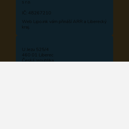
s r.o.
IČ: 48267210
Web
Lipo.ink
vám přináší ARR a Liberecký
kraj.
U Jezu 525/4
460 01 Liberec
Česká republika
NAVIGOVAT
+420 722 914 510
+420 488 840 110
recepce@lipo.ink