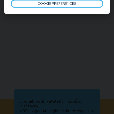
COOKIE PREFERENCES
Lipo.ink podnikatelský inkubátor
je zřizován
ARR - Agentura regionálního rozvoje, spol.