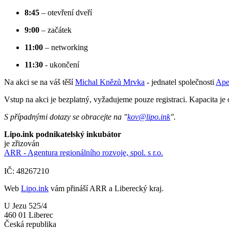
8:45
– otevření dveří
9:00
– začátek
11:00
– networking
11:30
- ukončení
Na akci se na váš těší
Michal Knězů Mrvka
- jednatel společnosti
Aper
Vstup na akci je bezplatný, vyžadujeme pouze registraci. Kapacita j
S případnými dotazy se obracejte na "
kov@lipo.ink
".
Lipo.ink podnikatelský inkubátor
je zřizován
ARR - Agentura regionálního rozvoje, spol. s r.o.
IČ: 48267210
Web
Lipo.ink
vám přináší ARR a Liberecký kraj.
U Jezu 525/4
460 01 Liberec
Česká republika