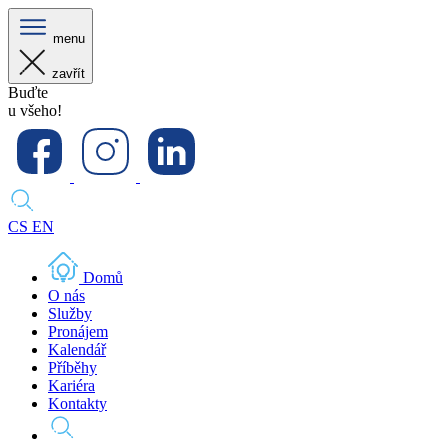
menu
zavřít
Buďte
u všeho!
CS
EN
Domů
O nás
Služby
Pronájem
Kalendář
Příběhy
Kariéra
Kontakty