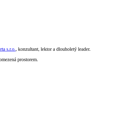
ta s.r.o.
, konzultant, lektor a dlouholetý leader.
e omezená prostorem.