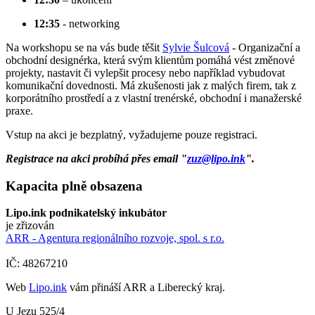
12:35
- networking
Na workshopu se na vás bude těšit
Sylvie Šulcová
- Organizační a
obchodní designérka, která svým klientům pomáhá vést změnové
projekty, nastavit či vylepšit procesy nebo například vybudovat
komunikační dovednosti. Má zkušenosti jak z malých firem, tak z
korporátního prostředí a z vlastní trenérské, obchodní i manažerské
praxe.
Vstup na akci je bezplatný, vyžadujeme pouze registraci.
Registrace na akci probíhá přes email "
zuz@lipo.ink
".
Kapacita plně obsazena
Lipo.ink podnikatelský inkubátor
je zřizován
ARR - Agentura regionálního rozvoje, spol. s r.o.
IČ: 48267210
Web
Lipo.ink
vám přináší ARR a Liberecký kraj.
U Jezu 525/4