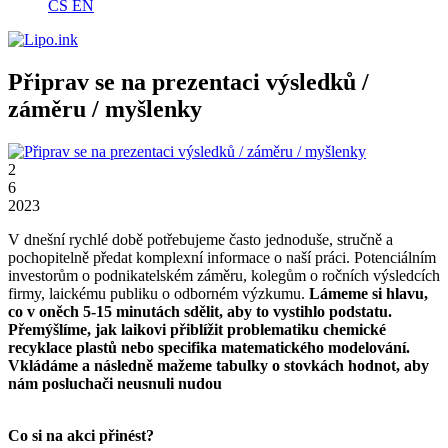
CS
EN
Připrav se na prezentaci výsledků /
záměru / myšlenky
2
6
2023
V dnešní rychlé době potřebujeme často jednoduše, stručně a
pochopitelně předat komplexní informace o naší práci. Potenciálním
investorům o podnikatelském záměru, kolegům o ročních výsledcích
firmy, laickému publiku o odborném výzkumu.
Lámeme si hlavu,
co v oněch 5-15 minutách sdělit, aby to vystihlo podstatu.
Přemýšlíme, jak laikovi přiblížit problematiku chemické
recyklace plastů nebo specifika matematického modelování.
Vkládáme a následně mažeme tabulky o stovkách hodnot, aby
nám posluchači neusnuli nudou
Co si na akci přinést?