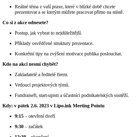
Reálné téma z vaší praxe, které v blízké době chcete
prezentovat a se kterým můžete pracovat přímo na místě.
Co si z akce odnesete?
Postup, jak vybrat to nejdůležitější.
Příklady osvědčené struktury prezentace.
Konkrétní tipy na zvýšení motivace publika poslouchat.
Kdo na akci nesmí chybět?
Zakladatelé a ředitelé firem.
Vedoucí projektových týmů.
Fundraiseři, start-upisti a účastníci podnikatelských soutěží.
Kdy: v pátek 2.6. 2023 v Lipo.ink Meeting Pointu
9:15
– otevření dveří
9:30
– začátek
12:30
– ukončení