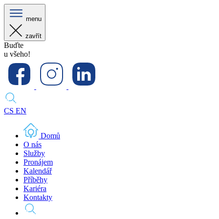
menu
zavřít
Buďte
u všeho!
CS
EN
Domů
O nás
Služby
Pronájem
Kalendář
Příběhy
Kariéra
Kontakty