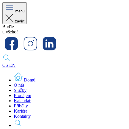
menu
zavřít
Buďte
u všeho!
CS
EN
Domů
O nás
Služby
Pronájem
Kalendář
Příběhy
Kariéra
Kontakty