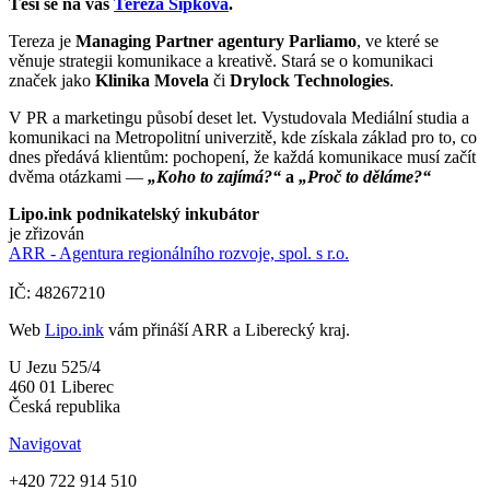
Těší se na vás
Tereza Šípková
.
Tereza je
Managing Partner agentury Parliamo
, ve které se
věnuje strategii komunikace a kreativě. Stará se o komunikaci
značek jako
Klinika Movela
či
Drylock Technologies
.
V PR a marketingu působí deset let. Vystudovala Mediální studia a
komunikaci na Metropolitní univerzitě, kde získala základ pro to, co
dnes předává klientům: pochopení, že každá komunikace musí začít
dvěma otázkami —
„Koho to zajímá?“
a
„Proč to děláme?“
Lipo.ink podnikatelský inkubátor
je zřizován
ARR - Agentura regionálního rozvoje, spol. s r.o.
IČ: 48267210
Web
Lipo.ink
vám přináší ARR a Liberecký kraj.
U Jezu 525/4
460 01 Liberec
Česká republika
Navigovat
+420 722 914 510