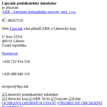
Lipo.ink podnikatelský inkubátor
je zřizován
ARR - Agentura regionálního rozvoje, spol. s r.o.
IČ: 48267210
Web
Lipo.ink
vám přináší ARR a Liberecký kraj.
U Jezu 525/4
460 01 Liberec
Česká republika
Navigovat
+420 722 914 510
+420 488 840 110
recepce@lipo.ink
OCHRANA OSOBNÍCH ÚDAJŮ
VŠEOBECNÉ OBCHODNÍ