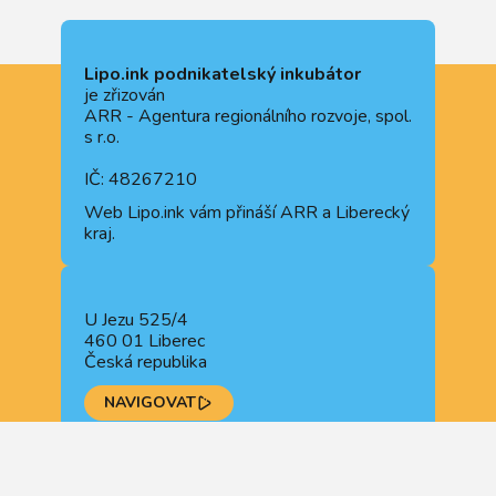
Lipo.ink podnikatelský inkubátor
je zřizován
ARR - Agentura regionálního rozvoje, spol.
s r.o.
IČ: 48267210
Web
Lipo.ink
vám přináší ARR a Liberecký
kraj.
U Jezu 525/4
460 01 Liberec
Česká republika
NAVIGOVAT
+420 722 914 510