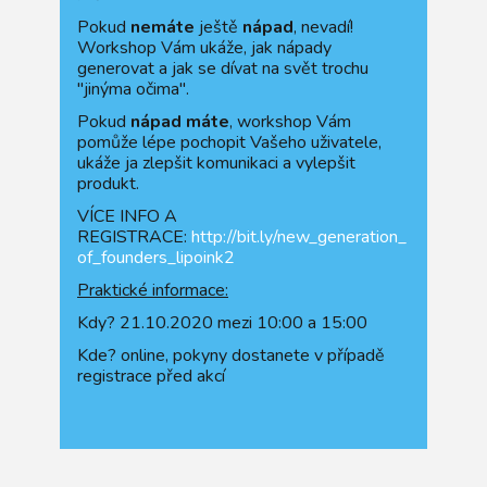
Pokud
nemáte
ještě
nápad
, nevadí!
Workshop Vám ukáže, jak nápady
generovat a jak se dívat na svět trochu
"jinýma očima".
Pokud
nápad máte
, workshop Vám
pomůže lépe pochopit Vašeho uživatele,
ukáže ja zlepšit komunikaci a vylepšit
produkt.
VÍCE INFO A
REGISTRACE:
http://bit.ly/new_generation_
of_founders_lipoink2
Praktické informace:
Kdy? 21.10.2020 mezi 10:00 a 15:00
Kde? online, pokyny dostanete v případě
registrace před akcí