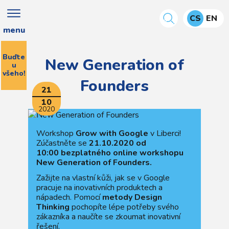
CS
EN
menu
Buďte
New Generation of
u
všeho!
Founders
21
10
2020
Workshop
Grow with Google
v Liberci!
Zúčastněte se
21.10.2020 od
10:00 bezplatného online workshopu
New Generation of Founders.
Zažijte na vlastní kůži, jak se v Google
pracuje na inovativních produktech a
nápadech. Pomocí
metody Design
Thinking
pochopíte lépe potřeby svého
zákazníka a naučíte se zkoumat inovativní
řešení.