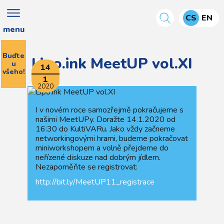
CS
EN
menu
Buďte
Lipo.ink MeetUP vol.XI
u
14
všeho!
1
2020
I v novém roce samozřejmě pokračujeme s
našimi MeetUPy. Doražte 14.1.2020 od
16:30 do KultiVARu. Jako vždy začneme
networkingovými hrami, budeme pokračovat
miniworkshopem a volně přejdeme do
neřízené diskuze nad dobrým jídlem.
Nezapoměňte se registrovat:
http://bit.ly/MeetUP11_registrace