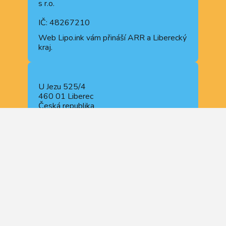
s r.o.
IČ: 48267210
Web
Lipo.ink
vám přináší ARR a Liberecký
kraj.
U Jezu 525/4
460 01 Liberec
Česká republika
NAVIGOVAT
+420 722 914 510
+420 488 840 110
recepce@lipo.ink