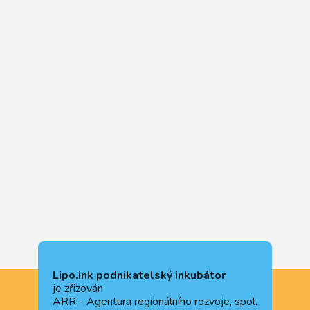
Lipo.ink podnikatelský inkubátor
je zřizován
ARR - Agentura regionálního rozvoje, spol.