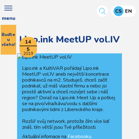
CS
EN
menu
Buďte
Lipo.ink MeetUP vol.IV
u
14
všeho!
5
2019
Lipo.ink a KultiVAR pořádají Lipo.ink
MeetUP vol.IV aneb největší koncetrace
podnikavců na m2. Studuješ, chceš začít
podnikat, už máš vlastní firmu a nebo jsi
prostě aktivní a chceš rozvíjet sebe i náš
region? Doraž na Lipo.ink Meet Up a potkej
se na pivo/vína/kávu/vodu s dalšími
podnikavými lidmi z Libereckého kraje.
Rozšiř svůj network, protože čím více lidí
znáš, tím větší jsou Tvé příležitosti.
Aktuální infomace na
Facebooku.