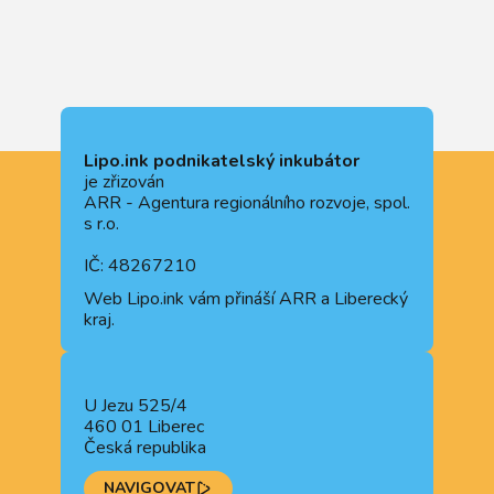
Lipo.ink podnikatelský inkubátor
je zřizován
ARR - Agentura regionálního rozvoje, spol.
s r.o.
IČ: 48267210
Web
Lipo.ink
vám přináší ARR a Liberecký
kraj.
U Jezu 525/4
460 01 Liberec
Česká republika
NAVIGOVAT