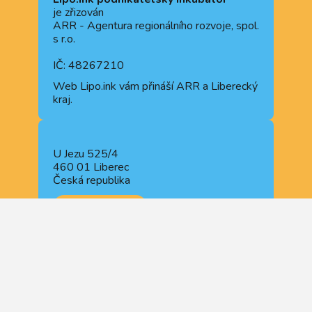
je zřizován
ARR - Agentura regionálního rozvoje, spol.
s r.o.
IČ: 48267210
Web
Lipo.ink
vám přináší ARR a Liberecký
kraj.
U Jezu 525/4
460 01 Liberec
Česká republika
NAVIGOVAT
+420 722 914 510
+420 488 840 110