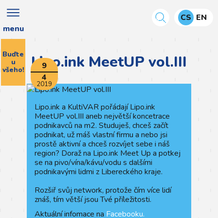
CS
EN
menu
Buďte
Lipo.ink MeetUP vol.III
u
9
všeho!
4
2019
Lipo.ink a KultiVAR pořádají Lipo.ink
MeetUP vol.III aneb největší koncetrace
podnikavců na m2. Studuješ, chceš začít
podnikat, už máš vlastní firmu a nebo jsi
prostě aktivní a chceš rozvíjet sebe i náš
region? Doraž na Lipo.ink Meet Up a potkej
se na pivo/vína/kávu/vodu s dalšími
podnikavými lidmi z Libereckého kraje.
Rozšiř svůj network, protože čím více lidí
znáš, tím větší jsou Tvé příležitosti.
Aktuální infomace na
Facebooku.