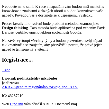
Nebudete na to sami. K ruce a nápadům vám budou naši mentoři s
know-how a znalostmi z různých oborů a budou konzultovat vaše
nápady. Povedou vás a dostanete se k úspěšnému výsledku.
Proces kreativního tvoření bude probíhat metodou známou jako
Design thinking
. Tato metoda bude aplikována pod vedením Pavla
Bartoše, certifikovaného lektora společnosti Google.
Na závěr vystoupí všechny týmy a budou prezentovat svůj nápad -
tak kreativně a se zaujetím, aby přesvědčili porotu, že právě jejich
nápad je ten správný a vítězný.
Registrace...
...zde
Lipo.ink podnikatelský inkubátor
je zřizován
ARR - Agentura regionálního rozvoje, spol. s r.o.
IČ: 48267210
Web
Lipo.ink
vám přináší ARR a Liberecký kraj.