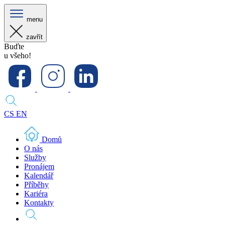
menu
zavřít
Buďte
u všeho!
CS
EN
Domů
O nás
Služby
Pronájem
Kalendář
Příběhy
Kariéra
Kontakty