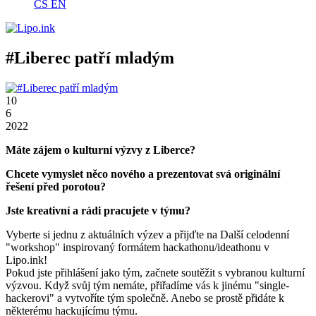
CS
EN
#Liberec patří mladým
10
6
2022
Máte zájem o kulturní výzvy z Liberce?
Chcete vymyslet něco nového a prezentovat svá originální
řešení před porotou?
Jste kreativní a rádi pracujete v týmu?
Vyberte si jednu z aktuálních výzev a přijďte na Další celodenní
"workshop" inspirovaný formátem hackathonu/ideathonu v
Lipo.ink!
Pokud jste přihlášení jako tým, začnete soutěžit s vybranou kulturní
výzvou. Když svůj tým nemáte, přiřadíme vás k jinému "single-
hackerovi" a vytvoříte tým společně. Anebo se prostě přidáte k
některému hackujícímu týmu.