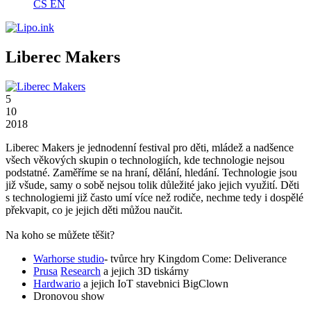
CS
EN
Liberec Makers
5
10
2018
Liberec Makers je jednodenní festival pro děti, mládež a nadšence
všech věkových skupin o technologiích, kde technologie nejsou
podstatné. Zaměříme se na hraní, dělání, hledání. Technologie jsou
již všude, samy o sobě nejsou tolik důležité jako jejich využití. Děti
s technologiemi již často umí více než rodiče, nechme tedy i dospělé
překvapit, co je jejich děti můžou naučit.
Na koho se můžete těšit?
Warhorse studio
- tvůrce hry Kingdom Come: Deliverance
Prusa
Research
a jejich 3D tiskárny
Hardwario
a jejich IoT stavebnici BigClown
Dronovou show