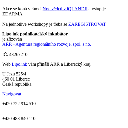
Akce se koná v rámci
Noc vědců v iQLANDII
a vstup je
ZDARMA
Na jednotlivé workshopy je třeba se
ZAREGISTROVAT
Lipo.ink podnikatelský inkubátor
je zřizován
ARR - Agentura regionálního rozvoje, spol. s r.o.
IČ: 48267210
Web
Lipo.ink
vám přináší ARR a Liberecký kraj.
U Jezu 525/4
460 01 Liberec
Česká republika
Navigovat
+420 722 914 510
+420 488 840 110