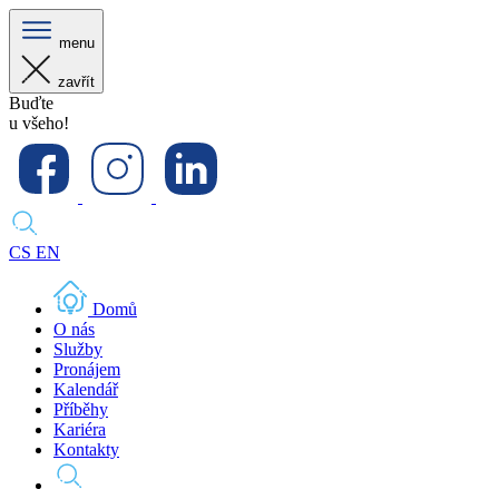
menu
zavřít
Buďte
u všeho!
CS
EN
Domů
O nás
Služby
Pronájem
Kalendář
Příběhy
Kariéra
Kontakty