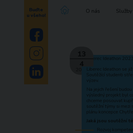
Buďte
O nás
Služby
u všeho!
13
4
Liberec Ideathon se již
2023
Soutěžící studenti stře
výzev.
Na jejich řešení budou
výsledný projekt byl c
chceme posouvat kupřed
soutěžní týmy si mezi 
plánu koncepce Chytřej
Jaká jsou soutěžní 
Rozvoj kompetenc