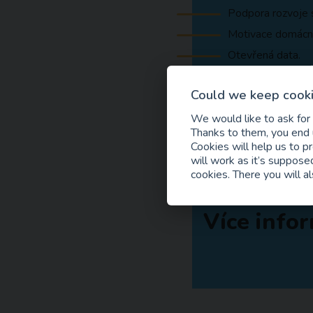
Podpora rozvoje s
Motivace domácnos
Otevřená data.
Kdy: ve čtvrtek 13. 
Could we keep cooki
12:30
– otevření
13:00
– začátek
We would like to ask for
Thanks to them, you end u
Těšit se na vás budou
Cookies will help us to p
Účast na akci je bezpl
will work as it’s supposed
cookies. There you will al
S případnými dotazy s
Více infor