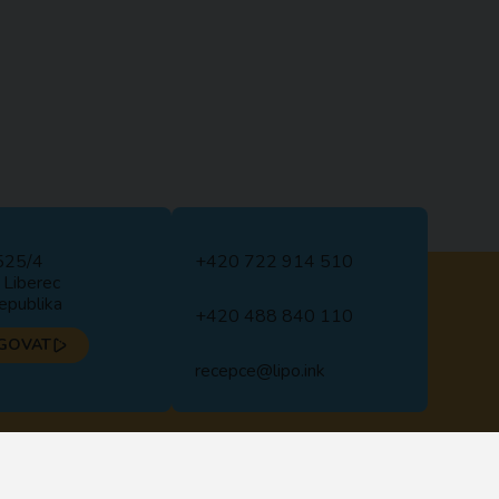
525/4
+420 722 914 510
Liberec
epublika
+420 488 840 110
GOVAT
recepce@lipo.ink
NÍCH ÚDAJŮ
VŠEOBECNÉ OBCHODNÍ PODMÍNKY