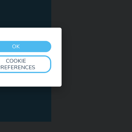
OK
nk
!
COOKIE
PREFERENCES