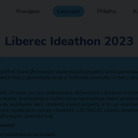
Pronájem
Kalendář
Příběhy
K
Liberec Ideathon 2023
 potřetí stane líhní nových studentských projektů, které pomohou 
dních škol z Libereckého kraje a Technické univerzity v Liberci do
 mít 24 hodin, po ruce dobrou kávu, občerstvení a zkušené mentory
o nejvíce životaschopný. Každá výzva reprezentuje reálný problém
u za přispění žáků, studentů a jejich projektů, a to i po skončen
sebe rozdělí prize money v hodnotě 120 000 Kč. Liberec Ideatho
ší kraj pro Liberecký kraj.
témata?
í podnikavosti na školách.