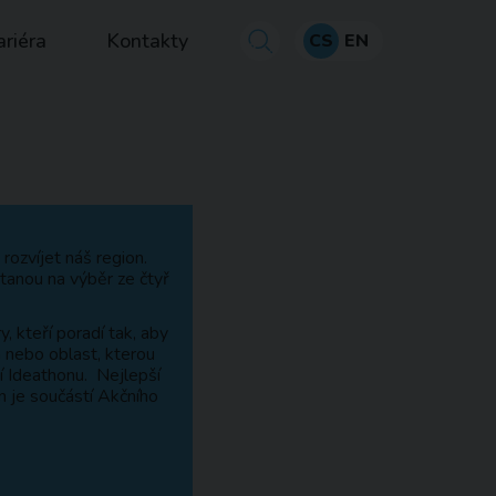
ariéra
Kontakty
CS
EN
rozvíjet náš region.
stanou na výběr ze čtyř
, kteří poradí tak, aby
 nebo oblast, kterou
í Ideathonu. Nejlepší
n je součástí Akčního