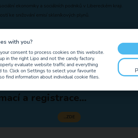
ociální ekonomiky a sociálních podniků v Libereckém kraji.
tí ke snižování emisí skleníkových plynů.
dubna až do pátku 14. dubna v celém Lipo.ink
es with you?
 dveří
 your consent to process cookies on this website.
p in the right Lipo and not the candy factory.
 zástupci
Agentury regionálního rozvoje
,
CzechInvest
a také
Lipo.i
roperly evaluate website traffic and everything
atná. Kapacita je omezená.
 to. Click on Settings to select your favourite
so find information about individual cookie files.
e obracejte na "
kov@lipo.ink
".
mací a registrace...
...ZDE