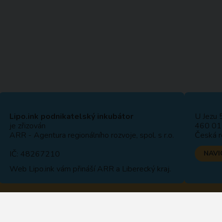
Lipo.ink podnikatelský inkubátor
U Jezu 
je zřizován
460 01 
ARR - Agentura regionálního rozvoje, spol. s r.o.
Česká r
IČ: 48267210
NAVI
Web
Lipo.ink
vám přináší ARR a Liberecký kraj.
OCHRANA OSOB