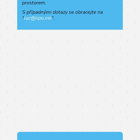
prostorem.
S případnými dotazy se obracejte na
"
luc@lipo.ink
".