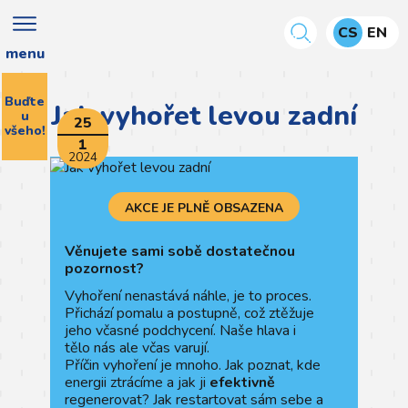
CS
EN
menu
Buďte
Jak vyhořet levou zadní
u
25
všeho!
1
2024
AKCE JE PLNĚ OBSAZENA
Věnujete sami sobě dostatečnou
pozornost?
Vyhoření nenastává náhle, je to proces.
Přichází pomalu a postupně, což ztěžuje
jeho včasné podchycení. Naše hlava i
tělo nás ale včas varují.
Příčin vyhoření je mnoho. Jak poznat, kde
energii ztrácíme a jak ji
efektivně
regenerovat? Jak restartovat sám sebe a