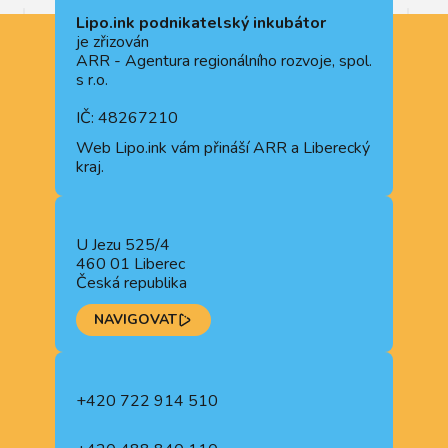
Lipo.ink podnikatelský inkubátor
je zřizován
ARR - Agentura regionálního rozvoje, spol.
s r.o.
IČ: 48267210
Web
Lipo.ink
vám přináší ARR a Liberecký
kraj.
U Jezu 525/4
460 01 Liberec
Česká republika
NAVIGOVAT
+420 722 914 510