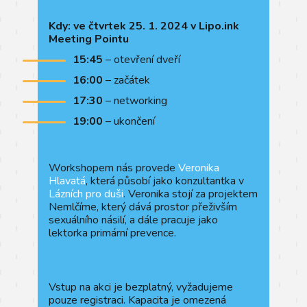
Kdy: ve čtvrtek 25. 1. 2024 v Lipo.ink
Meeting Pointu
15:45
– otevření dveří
16:00
– začátek
17:30
– networking
19:00
– ukončení
Workshopem nás provede
Veronika
Hlavatá
, která působí jako konzultantka v
Lázních pro duši
. Veronika stojí za projektem
Nemlčíme, který dává prostor přeživším
sexuálního násilí, a dále pracuje jako
lektorka primární prevence.
Vstup na akci je bezplatný, vyžadujeme
pouze registraci. Kapacita je omezená