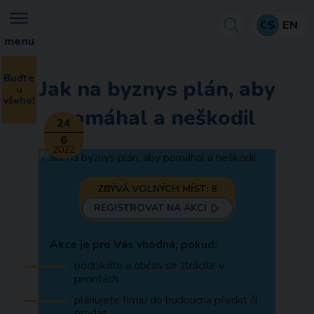
CS
EN
menu
Buďte
Jak na byznys plán, aby
u
všeho!
pomáhal a neškodil
24
6
2022
ZBÝVÁ VOLNÝCH MÍST: 8
REGISTROVAT NA AKCI
Akce je pro Vás vhodná, pokud:
podnikáte a občas se ztrácíte v
prioritách
plánujete firmu do budoucna předat či
prodat