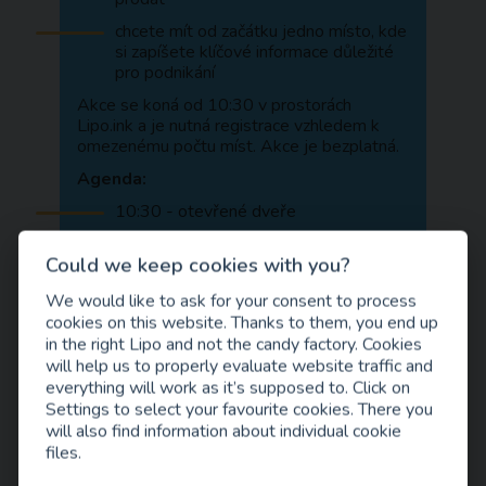
chcete mít od začátku jedno místo, kde
si zapíšete klíčové informace důležité
pro podnikání
Akce se koná od 10:30 v prostorách
Lipo.ink a je nutná registrace vzhledem k
omezenému počtu míst. Akce je bezplatná.
Agenda:
10:30 - otevřené dveře
10:45 - vstupní přednáška
Could we keep cookies with you?
11:30 - diskuse
We would like to ask for your consent to process
12:00 - networking
cookies on this website. Thanks to them, you end up
12:30 - zavřené dveře
in the right Lipo and not the candy factory. Cookies
will help us to properly evaluate website traffic and
everything will work as it’s supposed to. Click on
Settings to select your favourite cookies. There you
will also find information about individual cookie
files.