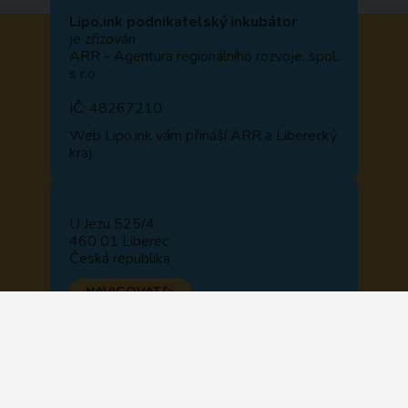
Lipo.ink podnikatelský inkubátor
je zřizován
ARR - Agentura regionálního rozvoje, spol.
s r.o.
IČ: 48267210
Web
Lipo.ink
vám přináší ARR a Liberecký
kraj.
U Jezu 525/4
460 01 Liberec
Česká republika
NAVIGOVAT
+420 722 914 510