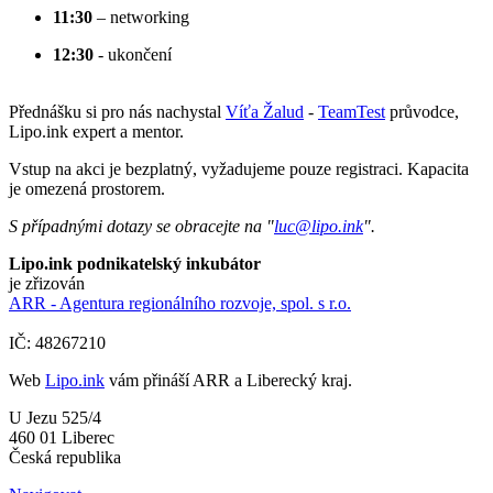
11:30
– networking
12:30
- ukončení
Přednášku si pro nás nachystal
Víťa Žalud
-
TeamTest
průvodce,
Lipo.ink expert a mentor.
Vstup na akci je bezplatný, vyžadujeme pouze registraci. Kapacita
je omezená prostorem.
S případnými dotazy se obracejte na "
luc@lipo.ink
".
Lipo.ink podnikatelský inkubátor
je zřizován
ARR - Agentura regionálního rozvoje, spol. s r.o.
IČ: 48267210
Web
Lipo.ink
vám přináší ARR a Liberecký kraj.
U Jezu 525/4
460 01 Liberec
Česká republika