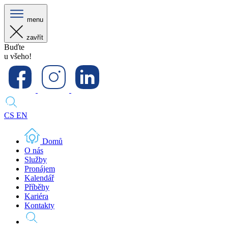
menu
zavřít
Buďte
u všeho!
CS
EN
Domů
O nás
Služby
Pronájem
Kalendář
Příběhy
Kariéra
Kontakty