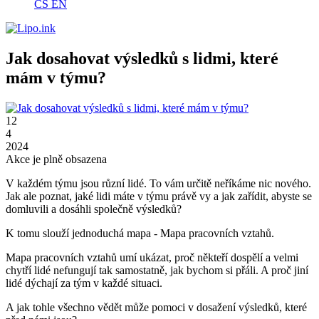
CS
EN
Jak dosahovat výsledků s lidmi, které
mám v týmu?
12
4
2024
Akce je plně obsazena
V každém týmu jsou různí lidé. To vám určitě neříkáme nic nového.
Jak ale poznat, jaké lidi máte v týmu právě vy a jak zařídit, abyste se
domluvili a dosáhli společně výsledků?
K tomu slouží jednoduchá mapa - Mapa pracovních vztahů.
Mapa pracovních vztahů umí ukázat, proč někteří dospělí a velmi
chytří lidé nefungují tak samostatně, jak bychom si přáli. A proč jiní
lidé dýchají za tým v každé situaci.
A jak tohle všechno vědět může pomoci v dosažení výsledků, které