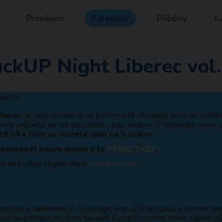
Pronájem
Kalendář
Příběhy
K
ckUP Night Liberec vol
iberec
je tady, tentokrát na jiném místě. Rozhodli jsme se zvětšit
 veče průšvihů se tak uskuteční v aule budovy G Technické univerzi
19:30 a těšit se můžete opět na 5 spíkru
.
ozici opět pouze online a to
PŘÍMO TADY
.
to na Fuckup Nights chodí,
mrkněte sem.
brodruh a zakladatel X-Challenge, kde už 6 let spolu s týmem insp
led nesplnitelných výzev po celé Evropě i u sebe doma. Oproti pů