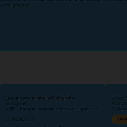
ských projektů.
Lipo.ink podnikatelský inkubátor
U Jezu 
je zřizován
460 01 
ARR - Agentura regionálního rozvoje, spol. s r.o.
Česká r
IČ: 48267210
NAVI