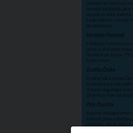
cestách se nakonec roz
úmysly ostatních jako n
organizováním eventů, 
LeapMakers, v knize Mů
akcelerátory.
Markéta Pechová
Markétu Pechovou mož
letos v létě překonala
nechává za sebou. Přijď
svým snem.
Ondřej Čejka
Ondřej sál u zrodu Czec
workshopy a rekvalifika
stará o regionální rozv
Olomouci, kde se podíl
Petr Pouchlý
Kapitán designového stu
hravost jsou v byznysu
pětiletku dříve, než 
svobodné firmě.