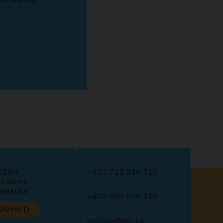
525/4
+420 722 914 510
Liberec
epublika
+420 488 840 110
GOVAT
recepce@lipo.ink