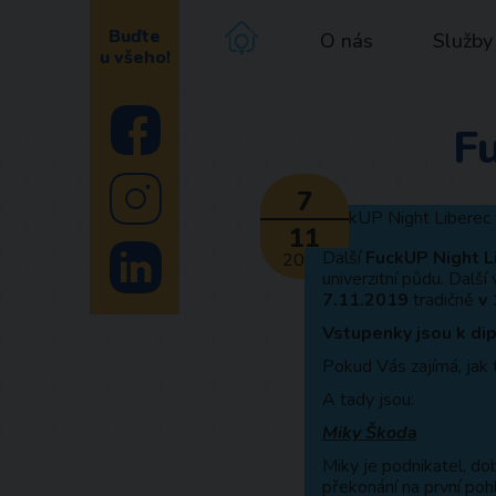
Buďte
O nás
Služby
u všeho!
Fu
7
11
Další
FuckUP Night L
2019
univerzitní půdu. Další
7.11.2019
tradičně
v 
Vstupenky jsou k dip
Pokud Vás zajímá, jak 
A tady jsou:
Miky Škoda
Miky je podnikatel, do
překonání na první poh