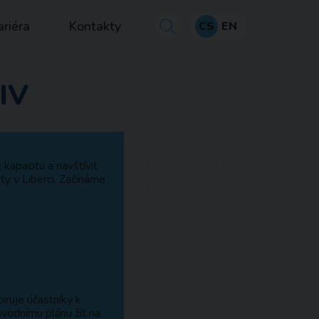
ariéra
Kontakty
CS
EN
.IV
 kapacitu a navštívit
ty v Liberci. Začínáme
iruje účastníky k
vodnímu plánu žít na