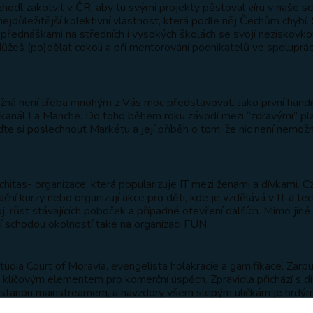
hodl zakotvit v ČR, aby tu svými projekty pěstoval víru v naše s
ejdůležitější kolektivní vlastnost, která podle něj Čechům chybí. 
přednáškami na středních i vysokých školách se svojí neziskovko
žeš (po)dělat cokoli a při mentorování podnikatelů ve spolupráci
ná není třeba mnohým z Vás moc představovat. Jako první hand
 kanál La Manche. Do toho během roku závodí mezi “zdravými” pl
te si poslechnout Markétu a její příběh o tom, že nic není nemožné,
hitas- organizace, která popularizuje IT mezi ženami a dívkami. C
ční kurzy nebo organizují akce pro děti, kde je vzdělává v IT a te
oj, růst stávajících poboček a případné otevření dalších. Mimo ji
í schodou okolností také na organizaci FUN.
dia Court of Moravia, evengelista holakracie a gamifikace. Zarputi
 klíčovým elementem pro komerční úspěch. Zpravidla přichází s 
se stanou mainstreamem, a navzdory všem slepým uličkám je hrdý