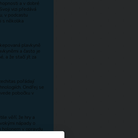
chopnosti a v dobré
Svoji vizi předává
u, v podcastu
 s několika
ikepovaná plavkyně
avkyněmi a často je
 a že stačí jít za
zechitas pořádají
chnologiích. Ondřej se
né vede pobočku v
le věří, že hry a
divokými nápady o
m holonem v opravdu