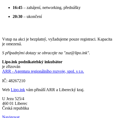
16:45
– zahájení, networking, přednášky
20:30
– ukončení
Vstup na akci je bezplatný, vyžadujeme pouze registraci. Kapacita
je omezená.
S případnými dotazy se obracejte na "zuz@lipo.ink".
Lipo.ink podnikatelský inkubátor
je zřizován
ARR - Agentura regionálního rozvoje, spol. s r.o.
IČ: 48267210
Web
Lipo.ink
vám přináší ARR a Liberecký kraj.
U Jezu 525/4
460 01 Liberec
Česká republika
Navigovat