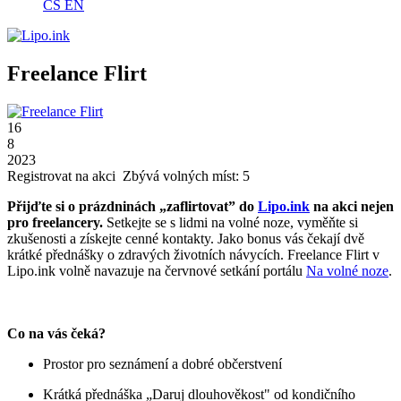
CS
EN
Freelance Flirt
16
8
2023
Registrovat na akci
Zbývá volných míst: 5
Přijďte si o prázdninách „zaflirtovat” do
Lipo.ink
na akci nejen
pro freelancery.
Setkejte se s lidmi na volné noze, vyměňte si
zkušenosti a získejte cenné kontakty. Jako bonus vás čekají dvě
krátké přednášky o zdravých životních návycích. Freelance Flirt v
Lipo.ink volně navazuje na červnové setkání portálu
Na volné noze
.
Co na vás čeká?
Prostor pro seznámení a dobré občerstvení
Krátká přednáška „Daruj dlouhověkost" od kondičního