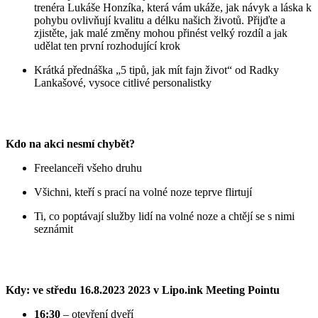
trenéra Lukáše Honzíka, která vám ukáže, jak návyk a láska k
pohybu ovlivňují kvalitu a délku našich životů. Přijďte a
zjistěte, jak malé změny mohou přinést velký rozdíl a jak
udělat ten první rozhodující krok
Krátká přednáška „5 tipů, jak mít fajn život“ od Radky
Lankašové, vysoce citlivé personalistky
Kdo na akci nesmí chybět?
Freelanceři všeho druhu
Všichni, kteří s prací na volné noze teprve flirtují
Ti, co poptávají služby lidí na volné noze a chtějí se s nimi
seznámit
Kdy: ve středu 16.8.2023 2023 v Lipo.ink Meeting Pointu
16:30
– otevření dveří