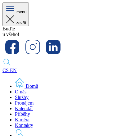
menu
zavřít
Buďte
u všeho!
CS
EN
Domů
O nás
Služby
Pronájem
Kalendář
Příběhy
Kariéra
Kontakty