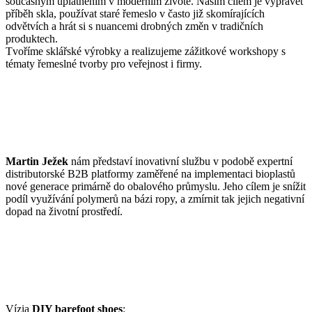
současným uplatněním v moderním životě. Naším cílem je vyprávět
příběh skla, používat staré řemeslo v často již skomírajících
odvětvích a hrát si s nuancemi drobných změn v tradičních
produktech.
Tvoříme sklářské výrobky a realizujeme zážitkové workshopy s
tématy řemeslné tvorby pro veřejnost i firmy.
Martin Ježek
nám představí inovativní službu v podobě expertní
distributorské B2B platformy zaměřené na implementaci bioplastů
nové generace primárně do obalového průmyslu. Jeho cílem je snížit
podíl využívání polymerů na bázi ropy, a zmírnit tak jejich negativní
dopad na životní prostředí.
Vízia
DIY barefoot shoes
: