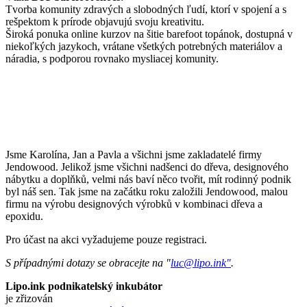
Tvorba komunity zdravých a slobodných ľudí, ktorí v spojení a s
rešpektom k prírode objavujú svoju kreativitu.
Široká ponuka online kurzov na šitie barefoot topánok, dostupná v
niekoľkých jazykoch, vrátane všetkých potrebných materiálov a
náradia, s podporou rovnako mysliacej komunity.
Jsme Karolína, Jan a Pavla a všichni jsme zakladatelé firmy
Jendowood. Jelikož jsme všichni nadšenci do dřeva, designového
nábytku a doplňků, velmi nás baví něco tvořit, mít rodinný podnik
byl náš sen. Tak jsme na začátku roku založili Jendowood, malou
firmu na výrobu designových výrobků v kombinaci dřeva a
epoxidu.
Pro účast na akci vyžadujeme pouze registraci.
S případnými dotazy se obracejte na "
luc@lipo.ink"
.
Lipo.ink podnikatelský inkubátor
je zřizován