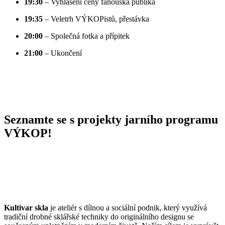
19:30
– Vyhlášení ceny fanouška publika
19:35
– Veletrh VÝKOPistů, přestávka
20:00
– Společná fotka a přípitek
21:00
– Ukončení
Seznamte se s projekty jarního programu
VÝKOP!
Kultivar skla
je ateliér s dílnou a sociální podnik, který využívá
tradiční drobné sklářské techniky do originálního designu se