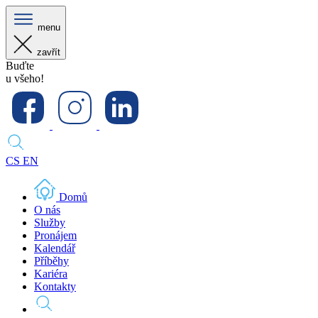
menu
zavřít
Buďte
u všeho!
CS
EN
Domů
O nás
Služby
Pronájem
Kalendář
Příběhy
Kariéra
Kontakty