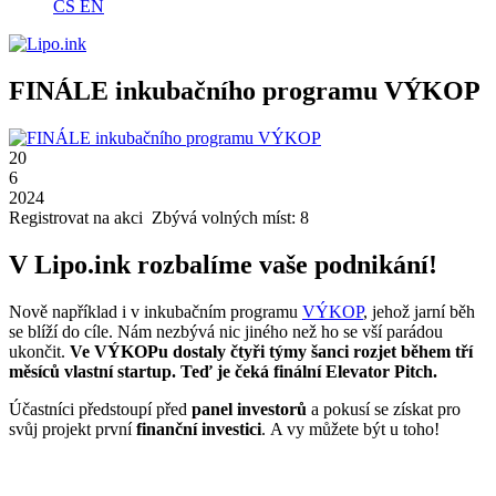
CS
EN
FINÁLE inkubačního programu VÝKOP
20
6
2024
Registrovat na akci
Zbývá volných míst: 8
V Lipo.ink rozbalíme vaše podnikání!
Nově například i v inkubačním programu
VÝKOP
, jehož jarní běh
se blíží do cíle. Nám nezbývá nic jiného než ho se vší parádou
ukončit.
Ve VÝKOPu dostaly čtyři týmy šanci rozjet během tří
měsíců vlastní startup. Teď je čeká finální Elevator Pitch.
Účastníci předstoupí před
panel investorů
a pokusí se získat pro
svůj projekt první
finanční investici
. A vy můžete být u toho!