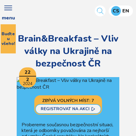
CS
EN
menu
Buďte
Brain&Breakfast – Vliv
u
všeho!
války na Ukrajině na
bezpečnost ČR
22
2
2024
ZBÝVÁ VOLNÝCH MÍST: 7
REGISTROVAT NA AKCI
Probereme současnou bezpečnostní situaci,
která je odborníky považována za nejhorší