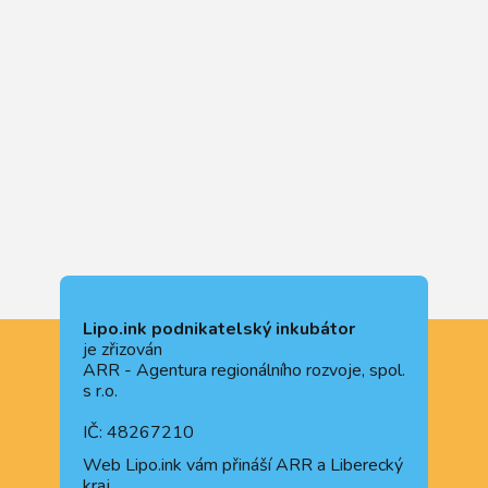
Lipo.ink podnikatelský inkubátor
je zřizován
ARR - Agentura regionálního rozvoje, spol.
s r.o.
IČ: 48267210
Web
Lipo.ink
vám přináší ARR a Liberecký
kraj.