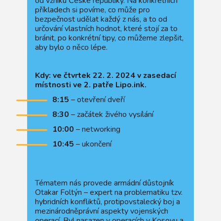
od vzniku České republiky. Na konkrétních
příkladech si povíme, co může pro
bezpečnost udělat každý z nás, a to od
určování vlastních hodnot, které stojí za to
bránit, po konkrétní tipy, co můžeme zlepšit,
aby bylo o něco lépe.
Kdy: ve čtvrtek 22. 2. 2024 v zasedací
místnosti ve 2. patře Lipo.ink.
8:15
– otevření dveří
8:30
– začátek živého vysílání
10:00
– networking
10:45
– ukončení
Tématem nás provede armádní důstojník
Otakar Foltýn – expert na problematiku tzv.
hybridních konfliktů, protipovstalecký boj a
mezinárodněprávní aspekty vojenských
operací. Byl nasazen v operacích v Kosovu a