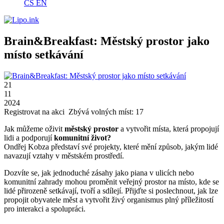
CS
EN
Brain&Breakfast: Městský prostor jako
místo setkávání
21
11
2024
Registrovat na akci
Zbývá volných míst: 17
Jak můžeme oživit
městský prostor
a vytvořit místa, která propojují
lidi a podporují
komunitní život?
Ondřej Kobza představí své projekty, které mění způsob, jakým lidé
navazují vztahy v městském prostředí.
Dozvíte se, jak jednoduché zásahy jako piana v ulicích nebo
komunitní zahrady mohou proměnit veřejný prostor na místo, kde se
lidé přirozeně setkávají, tvoří a sdílejí. Přijďte si poslechnout, jak lze
propojit obyvatele měst a vytvořit živý organismus plný příležitostí
pro interakci a spolupráci.