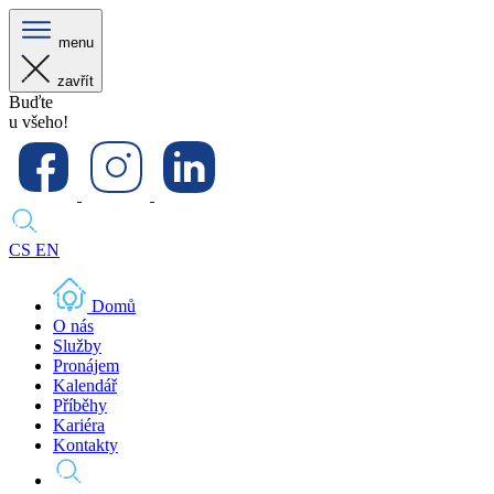
menu
zavřít
Buďte
u všeho!
CS
EN
Domů
O nás
Služby
Pronájem
Kalendář
Příběhy
Kariéra
Kontakty