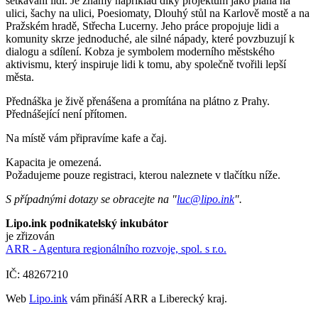
setkávání lidí. Je známý například díky projektům jako piana na
ulici, šachy na ulici, Poesiomaty, Dlouhý stůl na Karlově mostě a na
Pražském hradě, Střecha Lucerny. Jeho práce propojuje lidi a
komunity skrze jednoduché, ale silné nápady, které povzbuzují k
dialogu a sdílení. Kobza je symbolem moderního městského
aktivismu, který inspiruje lidi k tomu, aby společně tvořili lepší
města.
Přednáška je živě přenášena a promítána na plátno z Prahy.
Přednášející není přítomen.
Na místě vám připravíme kafe a čaj.
Kapacita je omezená.
Požadujeme pouze registraci, kterou naleznete v tlačítku níže.
S případnými dotazy se obracejte na "
luc@lipo.ink
".
Lipo.ink podnikatelský inkubátor
je zřizován
ARR - Agentura regionálního rozvoje, spol. s r.o.
IČ: 48267210
Web
Lipo.ink
vám přináší ARR a Liberecký kraj.